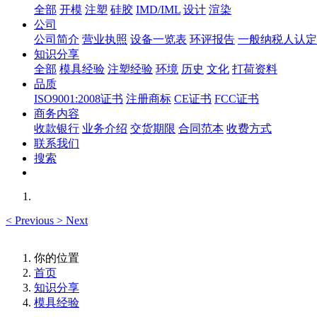
全部
开模
注塑
硅胶
IMD/IML
设计
渲染
公司
公司简介
营业执照
设备一览表
环评报告
一般纳税人认定
知识分享
全部
模具经验
注塑经验
环境
历史
文化
打荷资料
品质
ISO9001:2008证书
注册商标
CE证书
FCC证书
商务内容
收款银行
业务介绍
交货期限
合同范本
收费方式
联系我们
搜索
<
Previous
>
Next
你的位置
首页
知识分享
模具经验