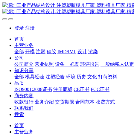
登录
注册
首页
主营业务
全部
开模
注塑
硅胶
IMD/IML
设计
渲染
公司
公司简介
营业执照
设备一览表
环评报告
一般纳税人认定
知识分享
全部
模具经验
注塑经验
环境
历史
文化
打荷资料
品质
ISO9001:2008证书
注册商标
CE证书
FCC证书
商务内容
收款银行
业务介绍
交货期限
合同范本
收费方式
联系我们
搜索
首页
主营业务