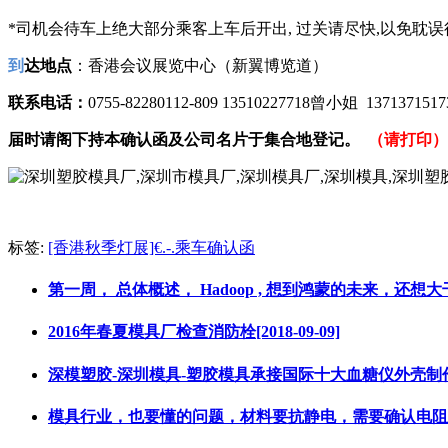
*
司机会待车上绝大部分乘客上车后开出
,
过关请尽快
,
以免耽误
到
达地点
：香港会议展览中心
（新翼博览道）
联系电话：
0755-82280112
-809
13510227718曾小姐
13713715
届时请阁下持本确认函及公司名片于集合地登记。
（请打印）
标签:
[香港秋季灯展]€.-.乘车确认函
第一周， 总体概述， Hadoop , 想到鸿蒙的未来，还想大干一场
2016年春夏模具厂检查消防栓[2018-09-09]
深模塑胶-深圳模具-塑胶模具承接国际十大血糖仪外壳制作[201
模具行业，也要懂的问题，材料要抗静电，需要确认电阻是 1gΩ[