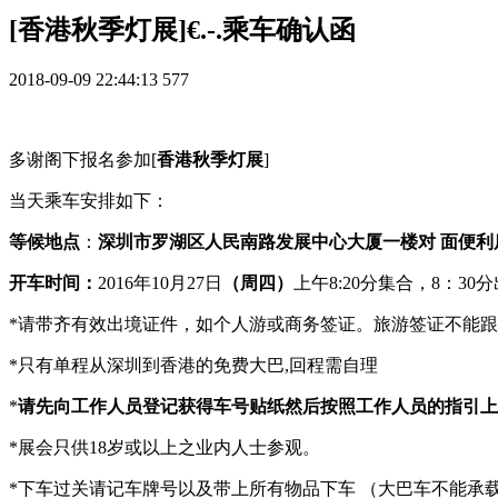
[香港秋季灯展]€.-.乘车确认函
2018-09-09 22:44:13
577
多谢阁下报名参加
[
香港
秋季
灯
展
]
当天乘车安排如下：
等候地点
：
深圳市
罗湖区人民南路发展中心大厦一楼
对 面便利
开车时间：
20
1
6
年
10
月
27
日
（周
四
）
上午
8:
20
分集合，
8：
30
分
*
请带齐有效出境证件，如个人游或商务签证
。
旅游签证不能跟
*
只有单程从深圳到香港的免费大巴
,
回程需自理
*
请先向工作人员登记获得车号贴纸然后按照工作人员的指引上
*展会只供18岁或以上之业内人士参观。
*
下车过关请记车牌号以及带上所有物品下车
（大巴车不能承