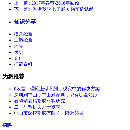
上一篇
: 2017年春节-2018年回顾
下一篇
: [香港秋季电子展]€-乘车确认函
知识分享
模具经验
注塑经验
环境
历史
文化
打荷资料
为您推荐
0段差，理论上做不到，现实中的解决方案
深圳到中山，中山到深圳，都有哪些站点
石墨烯复核塑胶材料研究
二手注塑机关系一览表
中山市深模塑胶有限公司附近邻居
招聘