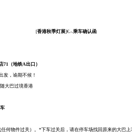
[
香港
秋季
灯
展
]
€
.
-
.
乘车确认函
店71
（地铁A出口）
出发，
谕
期
不候！
随大巴过境香港
车
载任何物件过关）。
*
下车过关后，请在停车场找回原来的大巴上