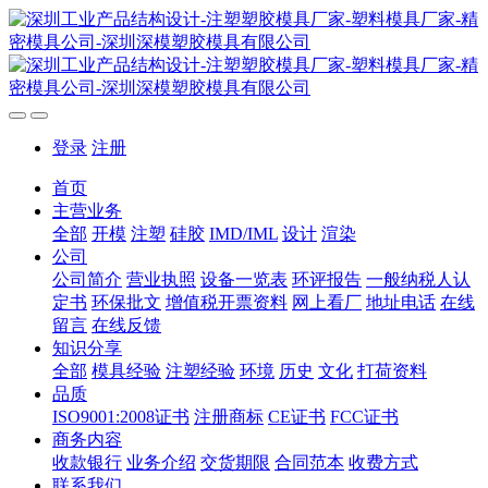
登录
注册
首页
主营业务
全部
开模
注塑
硅胶
IMD/IML
设计
渲染
公司
公司简介
营业执照
设备一览表
环评报告
一般纳税人认
定书
环保批文
增值税开票资料
网上看厂
地址电话
在线
留言
在线反馈
知识分享
全部
模具经验
注塑经验
环境
历史
文化
打荷资料
品质
ISO9001:2008证书
注册商标
CE证书
FCC证书
商务内容
收款银行
业务介绍
交货期限
合同范本
收费方式
联系我们