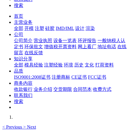
搜索
首页
主营业务
全部
开模
注塑
硅胶
IMD/IML
设计
渲染
公司
公司简介
营业执照
设备一览表
环评报告
一般纳税人认
定书
环保批文
增值税开票资料
网上看厂
地址电话
在线
留言
在线反馈
知识分享
全部
模具经验
注塑经验
环境
历史
文化
打荷资料
品质
ISO9001:2008证书
注册商标
CE证书
FCC证书
商务内容
收款银行
业务介绍
交货期限
合同范本
收费方式
联系我们
搜索
<
Previous
>
Next