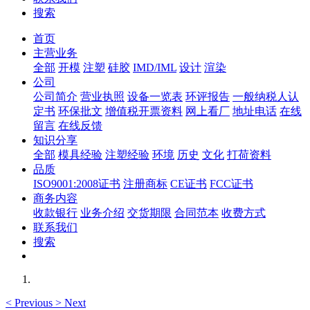
搜索
首页
主营业务
全部
开模
注塑
硅胶
IMD/IML
设计
渲染
公司
公司简介
营业执照
设备一览表
环评报告
一般纳税人认
定书
环保批文
增值税开票资料
网上看厂
地址电话
在线
留言
在线反馈
知识分享
全部
模具经验
注塑经验
环境
历史
文化
打荷资料
品质
ISO9001:2008证书
注册商标
CE证书
FCC证书
商务内容
收款银行
业务介绍
交货期限
合同范本
收费方式
联系我们
搜索
<
Previous
>
Next