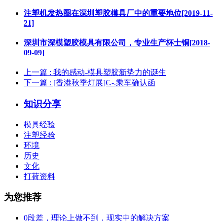
注塑机发热圈在深圳塑胶模具厂中的重要地位[2019-11-
21]
深圳市深模塑胶模具有限公司，专业生产杯士铜[2018-
09-09]
上一篇
: 我的感动-模具塑胶新势力的诞生
下一篇
: [香港秋季灯展]€.-.乘车确认函
知识分享
模具经验
注塑经验
环境
历史
文化
打荷资料
为您推荐
0段差，理论上做不到，现实中的解决方案