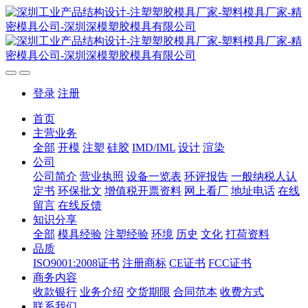
登录
注册
首页
主营业务
全部
开模
注塑
硅胶
IMD/IML
设计
渲染
公司
公司简介
营业执照
设备一览表
环评报告
一般纳税人认
定书
环保批文
增值税开票资料
网上看厂
地址电话
在线
留言
在线反馈
知识分享
全部
模具经验
注塑经验
环境
历史
文化
打荷资料
品质
ISO9001:2008证书
注册商标
CE证书
FCC证书
商务内容
收款银行
业务介绍
交货期限
合同范本
收费方式
联系我们