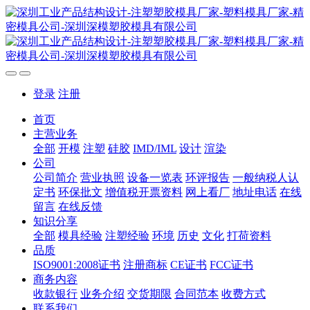
登录
注册
首页
主营业务
全部
开模
注塑
硅胶
IMD/IML
设计
渲染
公司
公司简介
营业执照
设备一览表
环评报告
一般纳税人认
定书
环保批文
增值税开票资料
网上看厂
地址电话
在线
留言
在线反馈
知识分享
全部
模具经验
注塑经验
环境
历史
文化
打荷资料
品质
ISO9001:2008证书
注册商标
CE证书
FCC证书
商务内容
收款银行
业务介绍
交货期限
合同范本
收费方式
联系我们