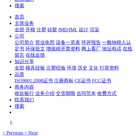
搜索
首页
主营业务
全部
开模
注塑
硅胶
IMD/IML
设计
渲染
公司
公司简介
营业执照
设备一览表
环评报告
一般纳税人认
定书
环保批文
增值税开票资料
网上看厂
地址电话
在线
留言
在线反馈
知识分享
全部
模具经验
注塑经验
环境
历史
文化
打荷资料
品质
ISO9001:2008证书
注册商标
CE证书
FCC证书
商务内容
收款银行
业务介绍
交货期限
合同范本
收费方式
联系我们
搜索
<
Previous
>
Next