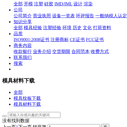
全部
开模
注塑
硅胶
IMD/IML
设计
渲染
公司
公司简介
营业执照
设备一览表
环评报告
一般纳税人认定
知识分享
全部
模具经验
注塑经验
环境
历史
文化
打荷资料
品质
ISO9001:2008证书
注册商标
CE证书
FCC证书
商务内容
收款银行
业务介绍
交货期限
合同范本
收费方式
联系我们
搜索
模具材料下载
全部
模具纹板下载
模具材料下载
没有找到数据
上一页
1
下一页
转至第