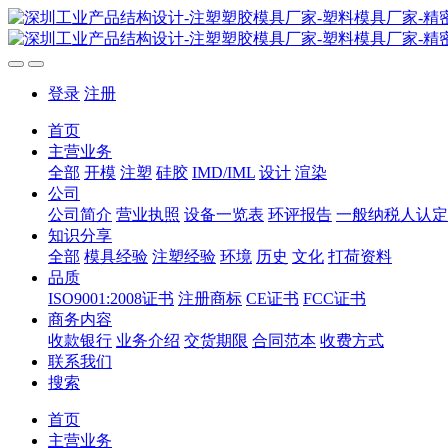
登录
注册
首页
主营业务
全部
开模
注塑
硅胶
IMD/IML
设计
渲染
公司
公司简介
营业执照
设备一览表
环评报告
一般纳税人认定
知识分享
全部
模具经验
注塑经验
环境
历史
文化
打荷资料
品质
ISO9001:2008证书
注册商标
CE证书
FCC证书
商务内容
收款银行
业务介绍
交货期限
合同范本
收费方式
联系我们
搜索
首页
主营业务