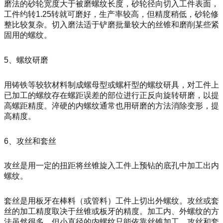
磨法的砂轮宽度大于被磨螺纹长度，砂轮径向切入工件表面，
工件约转1.25转就可磨好，生产率较高，但精度稍低，砂轮修
整比较复杂。切入磨法适于铲磨批量较大的丝锥和磨削某些紧
固用的螺纹。
5、螺纹研磨
用铸铁等较软材料制成螺母型或螺杆型的螺纹研具，对工件上
已加工的螺纹存在螺距误差的部位进行正反向旋转研磨，以提
高螺距精度。淬硬的内螺纹通常也用研磨的方法消除变形，提
高精度。
6、攻丝和套丝
攻丝是用一定的扭距将丝锥旋入工件上预钻的底孔中加工出内
螺纹。
套丝是用板牙在棒料（或管料）工件上切出外螺纹。攻丝或套
丝的加工精度取决于丝锥或板牙的精度。加工内、外螺纹的方
法虽然很多，但小直径的内螺纹只能依靠丝锥加工。攻丝和套