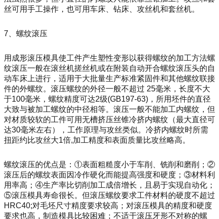
丝可用手工操作，也可用车床、钻床、攻丝机和套丝机。
7、螺纹滚压
用成形滚压模具使工件产生塑性变形以获得螺纹的加工方法螺
纹滚压一般在滚丝机搓丝机或在附装自动开合螺纹滚压头的自
动车床上进行，适用于大批量生产标准紧固件和其他螺纹联接
件的外螺纹。滚压螺纹的外径一般不超过 25毫米，长度不大
于100毫米，螺纹精度可达2级(GB197-63)，所用坯件的直径
大致与被加工螺纹的中径相等。滚压一般不能加工内螺纹，但
对材质较软的工件可用无槽挤压丝锥冷挤内螺纹（最大直径可
达30毫米左右），工作原理与攻丝类似。冷挤内螺纹时所需
扭距约比攻丝大1倍,加工精度和表面质量比攻丝略高。
螺纹滚压的优点是：①表面粗糙度小于车削、铣削和磨削；②
滚压后的螺纹表面因冷作硬化而能提高强度和硬度；③材料利
用率高；④生产率比切削加工成倍增长，且易于实现自动化；
⑤滚压模具寿命很长。但滚压螺纹要求工件材料的硬度不超过
HRC40;对毛坯尺寸精度要求较高；对滚压模具的精度和硬度
要求也高，制造模具比较困难；不适于滚压牙形不对称的螺