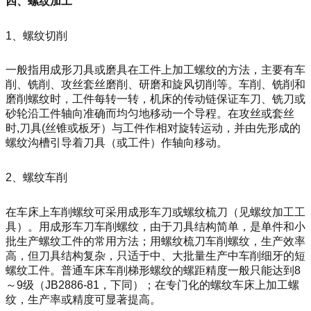
四、螺纹加工
1、螺纹切削
一般指用成形刀具或磨具在工件上加工螺纹的方法，主要有车
削、铣削、攻丝套丝磨削、研磨和旋风切削等。车削、铣削和
磨削螺纹时，工件每转一转，机床的传动链保证车刀、铣刀或
砂轮沿工件轴向准确而均匀地移动一个导程。在攻丝或套丝
时,刀具(丝锥或板牙）与工件作相对旋转运动，并由先形成的
螺纹沟槽引导着刀具（或工件）作轴向移动。
2、螺纹车削
在车床上车削螺纹可采用成形车刀或螺纹梳刀（见螺纹加工工
具）。用成形车刀车削螺纹，由于刀具结构简单，是单件和小
批生产螺纹工件的常用方法；用螺纹梳刀车削螺纹，生产效率
高，但刀具结构复杂，只适于中、大批量生产中车削细牙的短
螺纹工件。普通车床车削梯形螺纹的螺距精度一般只能达到8
～9级（JB2886-81，下同）；在专门化的螺纹车床上加工螺
纹，生产率或精度可显著提高。