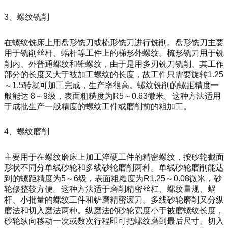
3、螺纹铣削
在螺纹铣床上用盘形铣刀或梳形铣刀进行铣削。盘形铣刀主要
用于铣削丝杆、蜗杆等工件上的梯形外螺纹。梳形铣刀用于铣
削内、外普通螺纹和锥螺纹，由于是用多刃铣刀铣削、其工作
部分的长度又大于被加工螺纹的长度，故工件只需要旋转1.25
～1.5转就可加工完成，生产率很高。螺纹铣削的螺距精度一
般能达 8～9级，表面粗糙度为R5～0.63微米。这种方法适用
于成批生产一般精度的螺纹工件或磨削前的粗加工。
4、螺纹磨削
主要用于在螺纹磨床上加工淬硬工件的精密螺纹，按砂轮截面
形状不同分单线砂轮和多线砂轮磨削两种。单线砂轮磨削能达
到的螺距精度为5～6级，表面粗糙度为R1.25～0.08微米，砂
轮修整较方便。这种方法适于磨削精密丝杠、螺纹量规、蜗
杆、小批量的螺纹工件和铲磨精密滚刀。多线砂轮磨削又分纵
磨法和切入磨法两种。纵磨法的砂轮宽度小于被磨螺纹长度，
砂轮纵向移动一次或数次行程即可把螺纹磨到最后尺寸。切入