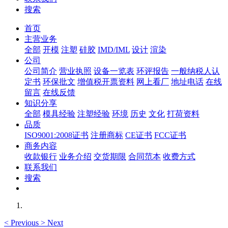
搜索
首页
主营业务
全部
开模
注塑
硅胶
IMD/IML
设计
渲染
公司
公司简介
营业执照
设备一览表
环评报告
一般纳税人认
定书
环保批文
增值税开票资料
网上看厂
地址电话
在线
留言
在线反馈
知识分享
全部
模具经验
注塑经验
环境
历史
文化
打荷资料
品质
ISO9001:2008证书
注册商标
CE证书
FCC证书
商务内容
收款银行
业务介绍
交货期限
合同范本
收费方式
联系我们
搜索
<
Previous
>
Next