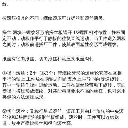
纹。
按滚压模具的不同，螺纹滚压可分搓丝和滚丝两类。
搓丝 两块带螺纹牙形的搓丝板错开 1/2螺距相对布置，静板固
定不动，动板作平行于静板的往复直线运动。当工件送入两板
之间时，动板前进搓压工件，使其表面塑性变形而成螺纹。
滚丝有径向滚丝、切向滚丝和滚压头滚丝3种。
①径向滚丝：2个（或3个）带螺纹牙形的滚丝轮安装在互相
平行的轴上,工件放在两轮之间的支承上,两轮同向等速旋转，
其中一轮还作径向进给运动。工件在滚丝轮带动下旋转，表面
受径向挤压形成螺纹。对某些精度要求不高的丝杠，也可采用
类似的方法滚压成形。
②切向滚丝：又称行星式滚丝，滚压工具由1个旋转的中央滚
丝轮和3块固定的弧形丝板组成。滚丝时，工件可以连续送
进，故生产率比搓丝和径向滚丝高。