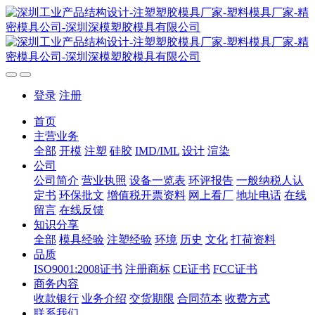
登录
注册
首页
主营业务
全部
开模
注塑
硅胶
IMD/IML
设计
渲染
公司
公司简介
营业执照
设备一览表
环评报告
一般纳税人认
定书
环保批文
增值税开票资料
网上看厂
地址电话
在线
留言
在线反馈
知识分享
全部
模具经验
注塑经验
环境
历史
文化
打荷资料
品质
ISO9001:2008证书
注册商标
CE证书
FCC证书
商务内容
收款银行
业务介绍
交货期限
合同范本
收费方式
联系我们