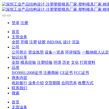
登录
注册
首页
主营业务
全部
开模
注塑
硅胶
IMD/IML
设计
渲染
公司
公司简介
营业执照
设备一览表
环评报告
一般纳税人认定
知识分享
全部
模具经验
注塑经验
环境
历史
文化
打荷资料
品质
ISO9001:2008证书
注册商标
CE证书
FCC证书
商务内容
收款银行
业务介绍
交货期限
合同范本
收费方式
联系我们
搜索
首页
主营业务