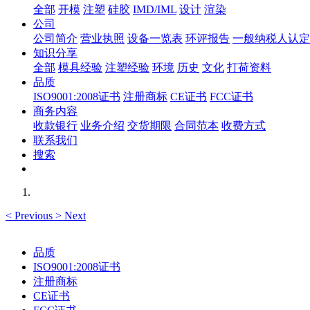
全部
开模
注塑
硅胶
IMD/IML
设计
渲染
公司
公司简介
营业执照
设备一览表
环评报告
一般纳税人认定
知识分享
全部
模具经验
注塑经验
环境
历史
文化
打荷资料
品质
ISO9001:2008证书
注册商标
CE证书
FCC证书
商务内容
收款银行
业务介绍
交货期限
合同范本
收费方式
联系我们
搜索
<
Previous
>
Next
品质
ISO9001:2008证书
注册商标
CE证书