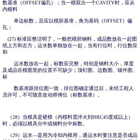
数基准（OFFSET偏孔）；当一模双出一个CAVITY时，应从
内模料
单边标数，且应以模胚基准，角为基码（OFFSET）偏
孔；
(27) 标准应整洁明了，一般把模胚钢料，成品数放在一起图
纸上方和左方，运水数单独放在一起，当有行位时，行位数应
和
运水数放在一起，
标数应完整，特别是钢料大小，厚度
及成品在模图里的位置不可缺少；顶钉图、边数图、镶件图、
标
数基准跟排位图一致，排位图确定通
过后，未经工程人
员许可，不可随意改动师傅位（标数基准）。
（28）当模具是硬模（内模料需淬火到HRC45度或以上）
时，必须以模具分
中或钢料分中标数。
（29）运水—是用为冷却内模用，通运水时要注意是否成品