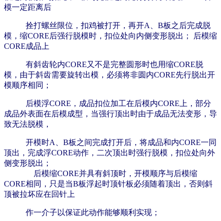
模一定距离后
拴打螺丝限位，扣鸡被打开，再开A、B板之后完成脱
模，缩CORE后强行脱模时，扣位处向内侧变形脱出；
后模缩
CORE成品上
有斜齿轮内CORE又不是完整圆形时也用缩CORE脱
模，由于斜齿需要旋转出模，必须将非圆内CORE先行脱出开
模顺序相同；
后模浮CORE，成品扣位加工在后模内CORE上，部分
成品外表面在后模成型，当强行顶出时由于成品无法变形，导
致无法脱模，
开模时A、B板之间完成打开后，将成品和内CORE一同
顶出，完成浮CORE动作，二次顶出时强行脱模，扣位处向外
侧变形脱出；
后模缩CORE并具有斜顶时，开模顺序与后模缩
CORE相同，只是当B板浮起时顶针板必须随着顶出，否则斜
顶被拉坏应在回针上
作一介子以保证此动作能够顺利实现；