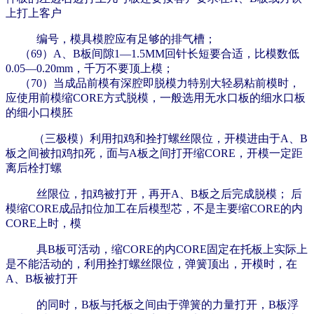
上打上客户
编号，模具模腔应有足够的排气槽；
（69）A、B板间隙1—1.5MM回针长短要合适，比模数低
0.05—0.20mm，千万不要顶上模；
（70）当成品前模有深腔即脱模力特别大轻易粘前模时，
应使用前模缩CORE方式脱模，一般选用无水口板的细水口板
的细小口模胚
（三极模）利用扣鸡和拴打螺丝限位，开模进由于A、B
板之间被扣鸡扣死，面与A板之间打开缩CORE，开模一定距
离后栓打螺
丝限位，扣鸡被打开，再开A、B板之后完成脱模；
后
模缩CORE成品扣位加工在后模型芯，不是主要缩CORE的内
CORE上时，模
具B板可活动，缩CORE的内CORE固定在托板上实际上
是不能活动的，利用拴打螺丝限位，弹簧顶出，开模时，在
A、B板被打开
的同时，B板与托板之间由于弹簧的力量打开，B板浮