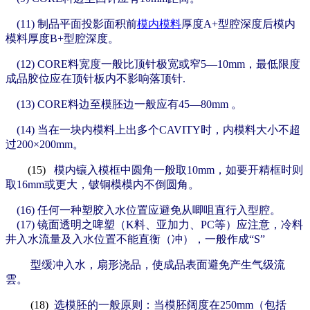
(11) 制品平面投影面积前
模内模料
厚度A+型腔深度后模内
模料厚度B+型腔深度。
(12) CORE料宽度一般比顶针极宽或窄5—10mm，最低限度
成品胶位应在顶针板内不影响落顶针.
(13) CORE料边至模胚边一般应有
45—80mm 。
(14)
当在一块内模料上出多个CAVITY时，内模料大小不超
过200×200mm。
(15)
模内镶入模框中圆角一般取10mm，如要开精框时则
取16mm或更大，铍铜模模内不倒圆角。
(16)
任何一种塑胶入水位置应避免从唧咀直行入型腔。
(17)
镜面透明之啤塑（K料、亚加力、PC等）应注意，冷料
井入水流量及入水位置不能直衡（冲），一般作成“S”
型缓冲入水，扇形浇品，使成品表面避免产生气级流
雲。
(18)
选模胚的一般原则：
当模胚阔度在250mm（包括