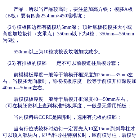
产品，所以当产品较高时，要注意加高方铁；
模胚A板
（B板）要
有四条25.4mm×450撬模坑；
(24) 模板四边都有撬模坑5mm深；
顶针底板按模胚大小或
高度加垃圾针（支承点）350mm以下为4粒，
350mm—550mm
为6粒，
550mm以上为10粒或按设坟增加或减少。
(25)
有推板的模胚，一定不可以前模道柱后模导套；
前模模板厚度一般等于前模开框深度加25mm—35mm左
右，当模胚无面板时，前模模板厚度一般等于前模开框深度加
40mm—50mm左右。
后模模板厚度一般等于后模开框深度40—50mm左右，
（可在模胚资料上查到标准托板厚度，一般是无需用托板；
当内模料镶CORE是圆形时，选用有托板的模胚；
当有行位或较杯时边钉一定要先入10至15mm到斜导柱才
可以顶入滑块内，即当料导柱特别长时，应前模导柱，后模导