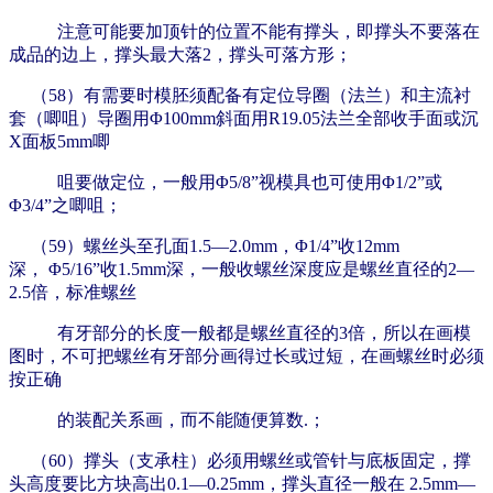
注意可能要加顶针的位置不能有撑头，即撑头不要落在
成品的边上，撑头最大落2，撑头可落方形；
（58）有需要时模胚须配备有定位导圈（法兰）和主流衬
套（唧咀）导圈用Φ100mm斜面用R19.05法兰全部收手面或沉
X面板5mm唧
咀要做定位，一般用Φ5/8”视模具也可使用Φ1/2”或
Φ3/4”之唧咀；
（59）螺丝头至孔面1.5—2.0mm，Φ1/4”收12mm
深，
Φ5/16”收1.5mm深，一般收螺丝深度应是螺丝直径的2—
2.5倍，标准螺丝
有牙部分的长度一般都是螺丝直径的3倍，所以在画模
图时，不可把螺丝有牙部分画得过长或过短，在画螺丝时必须
按正确
的装配关系画，而不能随便算数.；
（60）撑头（支承柱）必须用螺丝或管针与底板固定，撑
头高度要比方块高出0.1—0.25mm，撑头直径一般在 2.5mm—