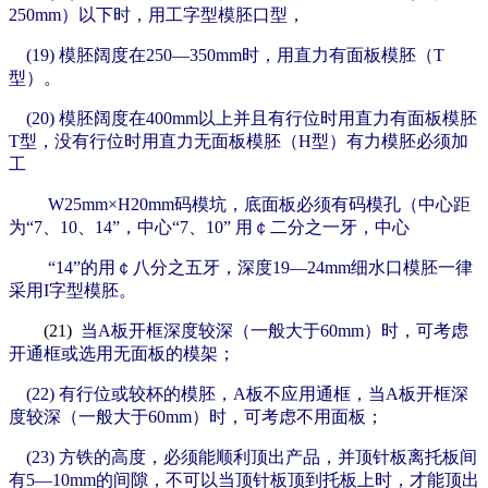
250mm）以下时，用工字型模胚口型，
(19) 模胚阔度在250—350mm时，用直力有面板模胚（T
型）。
(20) 模胚阔度在400mm以上并且有行位时用直力有面板模胚
T型，没有行位时用直力无面板模胚（H型）有力模胚必须加
工
W25mm×H20mm码模坑，底面板必须有码模孔（中心距
为“7、10、14”，中心“7、10”
用￠二分之一牙，中心
“14”的
用￠八分之五牙，深度19—24mm细水口模胚一律
采用I字型模胚。
(21)
当A板开框深度较深（一般大于60mm）时，可考虑
开通框或选用无面板的模架；
(22) 有行位或较杯的模胚，A板不应用通
框，当A板开框深
度较深（一般大于60mm）时，可考虑不用面板；
(23) 方铁的高度，必须能顺利顶出产品，并顶针板离托板间
有
5—10mm的间隙，不可以当顶针板顶到托板上时，才能顶出