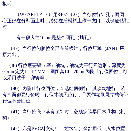
板耗
（WEARPLATE）用8407 （27）当行位行针孔，而圆
心正好在分型面上时，必须在后模料上作一
虎口，以保证钻孔
时
有一段大约10mm是整个圆孔（灿孔）；
（37）当行位的胶位全部在前模时，行位压鸡（JAN）应
原力出；
(38)
行位底要
锣（磨）油坑，油坑为平行四边形，深度为
0.5mm定为1—1.5MM，圆距离10—20mm为防止行位回位，可
以采用波子，弹簧等；
（40）为防止行位
回位，首选朝两侧行，其次朝地行，若
有四面都要行位时，行位才朝天位行，且要作老鼠尾结构保证
行位不会回位。
（41）当行位底下落有顶
针时，必须安装早回木几构（机
构）；
（42）几是PVC料文钉针（垃圾钉）全部用或，入水位置