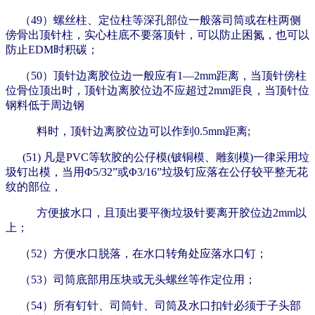
（49）螺丝柱、定位柱等深孔部位一般落司筒或在柱两侧
傍骨出顶针柱，实心柱底不要落顶针，可以防止困氮，也可以
防止EDM时积碳；
（50）顶针边离胶位边一般应有1—2mm距离，当顶针傍柱
位骨位顶出时，顶针边离胶位边不应超过2mm距良，当顶针位
钢料低于周边钢
料时，顶针边离胶位边可以作到0.5mm距离;
(51) 凡是PVC等软胶的公仔模(铍铜模、雕刻模)一律采用垃
圾钉出模，当用Φ5/32”或Φ3/16”垃圾钉应落在公仔较平整无花
纹的部位，
方便披水口，且顶出要平衡垃圾针要离开胶位边2mm以
上；
（52）方便水口脱落，在水口转角处应落水口钉；
（53）司筒底部用压块或无头螺丝等作定位用；
（54）所有钉针、司筒针、司筒及水口扣针必须于子头部