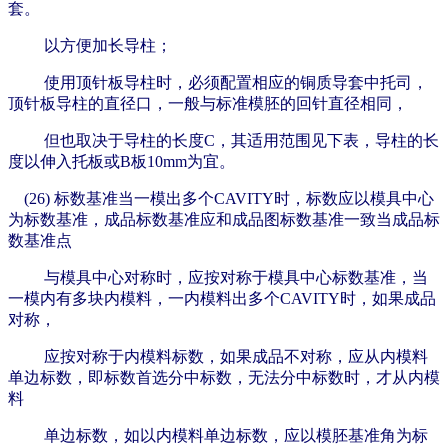
套。
以方便加长导柱；
使用顶针板导柱时，必须配置相应的铜质导套中托司，
顶针板导柱的直径口，一般与标准模胚的回针直径相同，
但也取决于导柱的长度C，
其适用范围见
下表，导柱的长
度以伸入托板或B板10mm为宜。
(26)
标数基准当一模出多个CAVITY时，标数应以模具中心
为标数基准，成品标数基准应和成品图标数基准一致当成品标
数基准点
与模具中心对称时，应按对称于模具中心标数基准，当
一模内有多块内模料，一内模料出多个CAVITY时，如果成品
对称，
应按对称于内模
料标数，如果成品不对称，应从内模料
单边标数，即标数首选分中标数，无法分中标数时，才从内模
料
单边标数，如以内模料单边标数，
应以模胚基准角为标