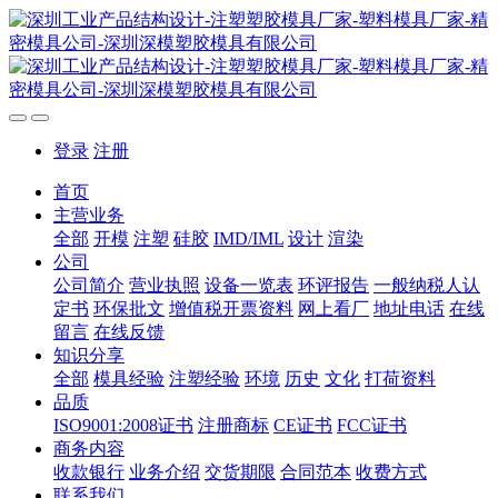
登录
注册
首页
主营业务
全部
开模
注塑
硅胶
IMD/IML
设计
渲染
公司
公司简介
营业执照
设备一览表
环评报告
一般纳税人认
定书
环保批文
增值税开票资料
网上看厂
地址电话
在线
留言
在线反馈
知识分享
全部
模具经验
注塑经验
环境
历史
文化
打荷资料
品质
ISO9001:2008证书
注册商标
CE证书
FCC证书
商务内容
收款银行
业务介绍
交货期限
合同范本
收费方式
联系我们