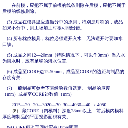
在前模，应把不属于前模的线条删除在后模，应把不属于
后模的线修删除。
(3) 成品在模具里应遵循分中的原则，特别是对称的，成品
如果不分中，到工场加工时很可能出错。
(4)
所有枕位模具，枕位必须避开入水，无法避开时要加水
口铁。
(5)
成品之间12—20mm（特殊情况下，可以作3mm）当入水
为潜水时，应有足够的潜水位置.
(6) 成品至CORE边15-50mm，
成品至CORE的边距与制品的
存度有关.
(7) 一般制品可参考下表经验数值选定。
制品的厚度
（mm）成品至CORE边数值（mm）
2015—20
20—3020—30
30—4030—40
﹥4050
(8）
藏CORE（内模料）深度28mm以上，前后模内模料
厚度与制品的平面投影面积有关。
(9) CORE料边至回针应有10mm距离。