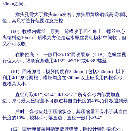
50mm之间，
撑头孔需大于撑头4mm左右，撑头用黄牌铜或高碳铜制
位，其尺寸选择范围注意把控
（60）收模内螺丝，原则上前模收于四个角上，螺丝中心
离钢料边10mm，后模为方便走运水螺丝要朝模料中间收，但
又不可以收
在胶位底下，一般用Φ5/16”而收限条（GIB）之螺丝视
行位太小，限条宽条选用Φ1/2”. Φ5/16”或Φ3/8”螺丝；
（61）回程弹弓：模胚阔度在250mm（包括250mm）以下
利用Φ1”弹弓两根，模胚阔度在300mm以上应采用四根弹弓，
视模具大小
直径可取Φ1”, Φ1/4”, Φ1-Φ1/2”.所有弹弓内部要加直
边，弹弓最大压缩量不可超过其自由长度的40%顶针板退到最
后时，弹弓应处于压缩状态，其压缩量不应小于其自由
长度的10%，较杯弹弓落直边，直径一般用Φ3/4”；
（62）回针弹簧采用指定蓝牌弹簧，除设计特别要求外，