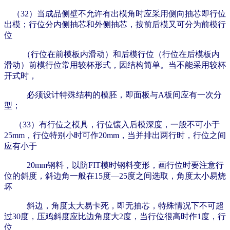
（32）当成品侧壁不允许有出模角时应采用
侧向抽芯即行位
出模；行位分内侧抽芯和外侧抽芯，按前后模又可分为前模行
位
（行位在前模板内滑动）和后模行位（行位在后模板内
滑动）
前模行位常用较杯形式，因结构简单。当不能采用较杯
开式时，
必须设计特殊结构的模胚，即面板与A板间应有一次分
型；
（33）有行位之模具，
行位镶入后模深度，一般不可小于
25mm，行位特别小时可作20mm，当并排出两行时，行位之间
应有小于
20mm钢料，以防FIT模时钢料变形，画行
位时要注意行
位的斜度，斜边角一般在15度—25度之间选取，角度太小易烧
坏
斜边，角度太大易卡死，即无抽芯，特殊情况下不可超
过30度，
压鸡斜度应比边角度大2度，当行位很高时作1度，行
位