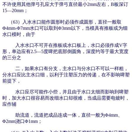
不许使用其他弹弓孔应大于弹弓直径最小2mm左右，B板深订
15—20mm；
（63）入水水口能作圆形时必须作成圆形，直径一般取
Φ4mm-Φ7mm水口可以取到Φ3mm以下，当模具有推板或为细
水口模时，由于
入水水口不可开在推板或水口板上，水口必须作成V字
形，单边应有2.5—5度啤把底部倒圆角，深度约等于最大宽度
的三分之
二，如果水口有分支，主水口与分水口不可以一样粗，
分水口应比主水口细，以利于注塑压力的传递，在不影响啤塑
前提下，
水口应尽可能作小些，并且由于水口太细而影响到啤塑
时，加大水口很容易而改细水口却很难，当成品需要电镀时，
应作辅
助流道，流道把成品连成一体，直径一般为Φ4mm、
Φ2mm浇口Φ1mm；