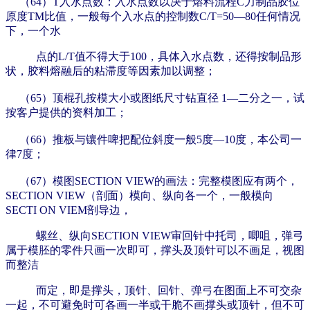
（64）T入水点数：入水点数以决于熔料流程C力制品胶位
原度TM比值，一般每个入水点的控制数C/T=50—80任何情况
下，一个水
点的L/T值不得大于100，具体入水点数，还得按制品形
状，胶料熔融后的粘滞度等因素加以调整；
（65）顶棍孔按模大小或图纸尺寸钻直径 1—二分之一，试
按客户提供的资料加工；
（66）推板与镶件啤把配位斜度一般5度—10度，本公司一
律7度；
（67）模图SECTION VIEW的画法：完整模图应有两个，
SECTION VIEW（剖面）模向、纵向各一个，一般模向
SECTI ON VIEM剖导边，
螺丝、纵向SECTION VIEW审回针中托司，唧咀，弹弓
属于模胚的零件只画一次即可，撑头及顶针可以不画足，视图
而整洁
而定，即是撑头，顶针、回针、弹弓在图面上不可交杂
一起，不可避免时可各画一半或干脆不画撑头或顶针，但不可