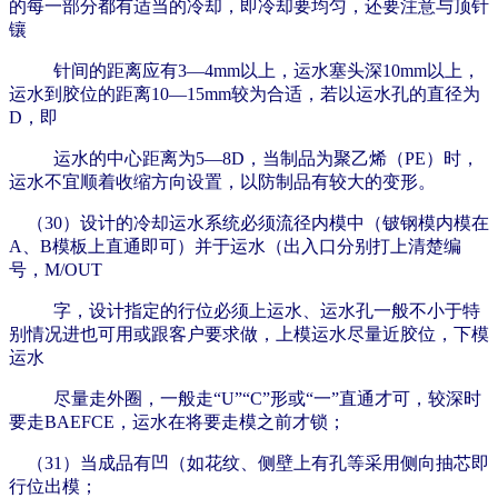
的每一部分都有适当的冷却，即冷却要均匀，还要注意与
顶针
镶
针间的距离应有3—4mm以上，运水塞头深10mm以上，
运水到胶位的距离10—15mm较为合适，若以运水孔的直径为
D，即
运水的中心
距离为5—8D，当制品为聚乙烯（PE）时，
运水不宜顺着收缩方向设置，以防制品有较大的变形。
（30）设计的冷却运水系统必须流径内模
中（铍钢模内模在
A、B模板上直通即可）并于运水（出入口分别打上清楚编
号，M/OUT
字，设计指定的行位必须上运水、运水孔一般不小于
特
别情况进也可用或跟客户要求做，上模运水尽量近胶位，下模
运水
尽量走外圈，一般走“U”“C”形或“一”直通才可，较深时
要走BAEFCE，
运水在将要走模之前才锁；
（31）当成品有凹（如花纹、侧壁上有孔等采用侧向抽芯即
行位出模；