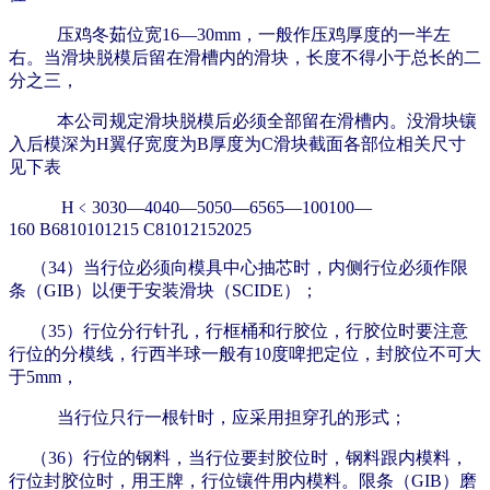
压鸡冬茹位宽16—30mm，一般作压鸡厚度的一半左
右。当滑块脱模后留在滑槽内的滑块，
长度不得小于总长的二
分之三，
本公司规定滑块脱模后必须全部留在滑槽内。没滑块镶
入后模深为H翼仔宽度为B厚度为C滑块截面各部位相关
尺寸
见下表
H﹤3030—4040—5050—6565—100100—
160 B6810101215 C81012152025
（34）当行位必须向模具中心抽芯时，内侧行位必须作
限
条（GIB）以便于安装滑块（SCIDE）；
（35）行位分行针孔，行框桶和行胶位，行胶位时要注意
行位的分模线，行西半球一般有10度啤把定
位，封胶位不可大
于5mm，
当行位只行一根针时，应采用担穿孔的形式；
（36）行位的钢料，当行位要封胶位时，钢料跟内模料，
行位封胶位时，
用王牌，行位镶件用内模料。限条（GIB）磨