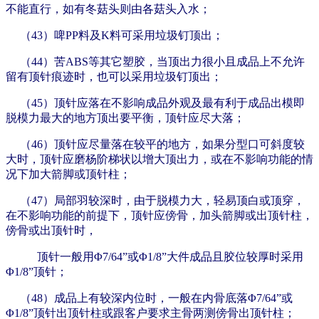
不能直行，如有冬菇头则由各菇头入水；
（43）啤PP料及K料可采用垃圾钉顶出；
（44）苦ABS等其它塑胶，当顶出力很小且成品上不允许
留有顶针痕迹时，也可以采用垃圾钉顶出；
（45）顶针应落在不影响成品外观及最有利于成品出模即
脱模力最大的地方顶出要平衡，顶针应尽大落；
（46）顶针应尽量落在较平的地方，如果分型口可斜度较
大时，顶针应磨杨阶梯状以增大顶出力，或在不影响功能的情
况下加大箭脚或顶针柱；
（47）局部羽较深时，由于脱模力大，轻易顶白或顶穿，
在不影响功能的前提下，顶针应傍骨，加头箭脚或出顶针柱，
傍骨或出顶针时，
顶针一般用Φ7/64”或Φ1/8”大件成品且胶位较厚时采用
Φ1/8”顶针；
（48）成品上有较深内位时，一般在内骨底落Φ7/64”或
Φ1/8”顶针出顶针柱或跟客户要求主骨两测傍骨出顶针柱；