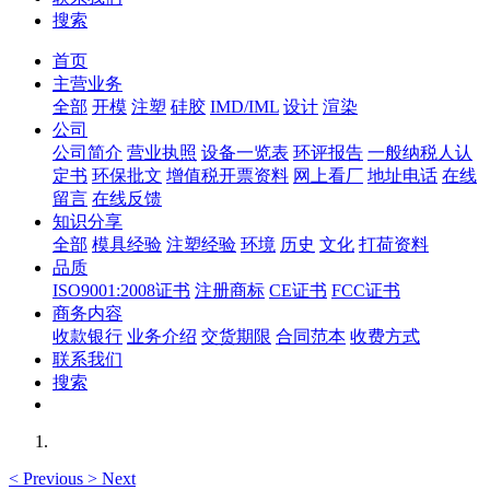
搜索
首页
主营业务
全部
开模
注塑
硅胶
IMD/IML
设计
渲染
公司
公司简介
营业执照
设备一览表
环评报告
一般纳税人认
定书
环保批文
增值税开票资料
网上看厂
地址电话
在线
留言
在线反馈
知识分享
全部
模具经验
注塑经验
环境
历史
文化
打荷资料
品质
ISO9001:2008证书
注册商标
CE证书
FCC证书
商务内容
收款银行
业务介绍
交货期限
合同范本
收费方式
联系我们
搜索
<
Previous
>
Next