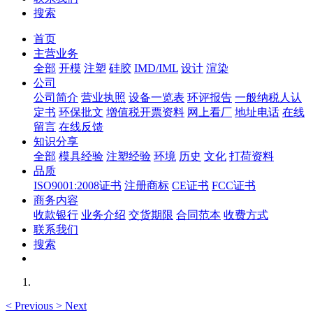
搜索
首页
主营业务
全部
开模
注塑
硅胶
IMD/IML
设计
渲染
公司
公司简介
营业执照
设备一览表
环评报告
一般纳税人认
定书
环保批文
增值税开票资料
网上看厂
地址电话
在线
留言
在线反馈
知识分享
全部
模具经验
注塑经验
环境
历史
文化
打荷资料
品质
ISO9001:2008证书
注册商标
CE证书
FCC证书
商务内容
收款银行
业务介绍
交货期限
合同范本
收费方式
联系我们
搜索
<
Previous
>
Next