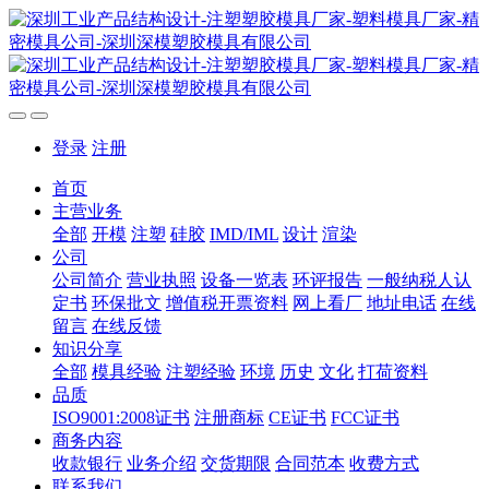
登录
注册
首页
主营业务
全部
开模
注塑
硅胶
IMD/IML
设计
渲染
公司
公司简介
营业执照
设备一览表
环评报告
一般纳税人认
定书
环保批文
增值税开票资料
网上看厂
地址电话
在线
留言
在线反馈
知识分享
全部
模具经验
注塑经验
环境
历史
文化
打荷资料
品质
ISO9001:2008证书
注册商标
CE证书
FCC证书
商务内容
收款银行
业务介绍
交货期限
合同范本
收费方式
联系我们