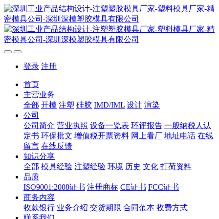
登录
注册
首页
主营业务
全部
开模
注塑
硅胶
IMD/IML
设计
渲染
公司
公司简介
营业执照
设备一览表
环评报告
一般纳税人认
定书
环保批文
增值税开票资料
网上看厂
地址电话
在线
留言
在线反馈
知识分享
全部
模具经验
注塑经验
环境
历史
文化
打荷资料
品质
ISO9001:2008证书
注册商标
CE证书
FCC证书
商务内容
收款银行
业务介绍
交货期限
合同范本
收费方式
联系我们