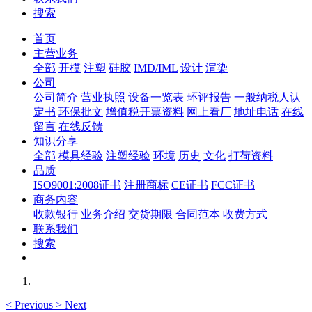
搜索
首页
主营业务
全部
开模
注塑
硅胶
IMD/IML
设计
渲染
公司
公司简介
营业执照
设备一览表
环评报告
一般纳税人认
定书
环保批文
增值税开票资料
网上看厂
地址电话
在线
留言
在线反馈
知识分享
全部
模具经验
注塑经验
环境
历史
文化
打荷资料
品质
ISO9001:2008证书
注册商标
CE证书
FCC证书
商务内容
收款银行
业务介绍
交货期限
合同范本
收费方式
联系我们
搜索
<
Previous
>
Next