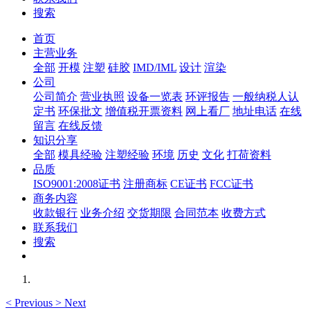
搜索
首页
主营业务
全部
开模
注塑
硅胶
IMD/IML
设计
渲染
公司
公司简介
营业执照
设备一览表
环评报告
一般纳税人认
定书
环保批文
增值税开票资料
网上看厂
地址电话
在线
留言
在线反馈
知识分享
全部
模具经验
注塑经验
环境
历史
文化
打荷资料
品质
ISO9001:2008证书
注册商标
CE证书
FCC证书
商务内容
收款银行
业务介绍
交货期限
合同范本
收费方式
联系我们
搜索
<
Previous
>
Next