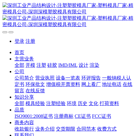
登录
注册
首页
主营业务
全部
开模
注塑
硅胶
IMD/IML
设计
渲染
公司
公司简介
营业执照
设备一览表
环评报告
一般纳税人认
定书
环保批文
增值税开票资料
网上看厂
地址电话
在线
留言
在线反馈
知识分享
全部
模具经验
注塑经验
环境
历史
文化
打荷资料
品质
ISO9001:2008证书
注册商标
CE证书
FCC证书
商务内容
收款银行
业务介绍
交货期限
合同范本
收费方式
联系我们