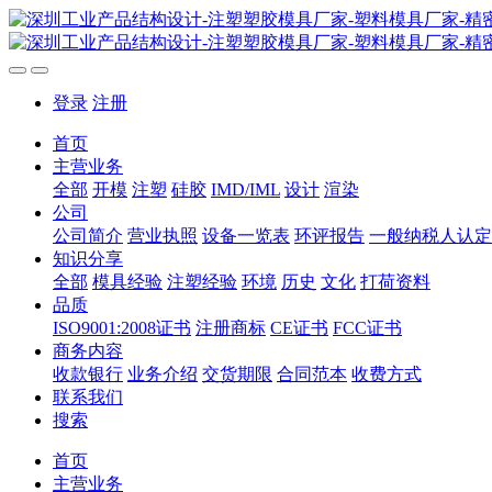
登录
注册
首页
主营业务
全部
开模
注塑
硅胶
IMD/IML
设计
渲染
公司
公司简介
营业执照
设备一览表
环评报告
一般纳税人认定
知识分享
全部
模具经验
注塑经验
环境
历史
文化
打荷资料
品质
ISO9001:2008证书
注册商标
CE证书
FCC证书
商务内容
收款银行
业务介绍
交货期限
合同范本
收费方式
联系我们
搜索
首页
主营业务