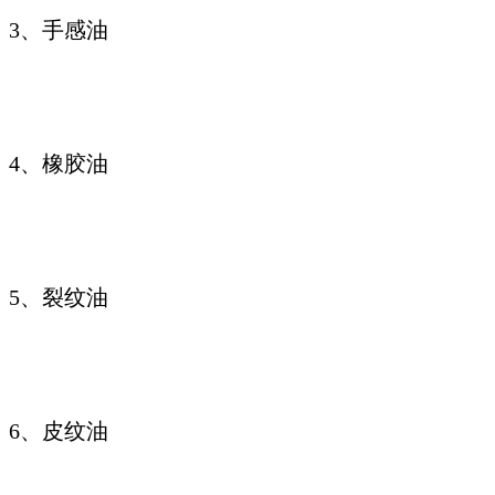
3、手感油
4、橡胶油
5、裂纹油
6、皮纹油