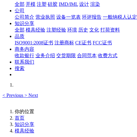
全部
开模
注塑
硅胶
IMD/IML
设计
渲染
公司
公司简介
营业执照
设备一览表
环评报告
一般纳税人认定
知识分享
全部
模具经验
注塑经验
环境
历史
文化
打荷资料
品质
ISO9001:2008证书
注册商标
CE证书
FCC证书
商务内容
收款银行
业务介绍
交货期限
合同范本
收费方式
联系我们
搜索
<
Previous
>
Next
你的位置
首页
知识分享
模具经验