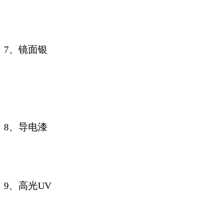
7、镜面银
8、导电漆
9、高光UV