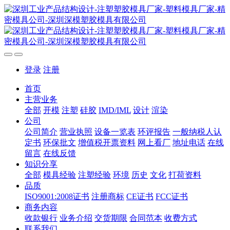
登录
注册
首页
主营业务
全部
开模
注塑
硅胶
IMD/IML
设计
渲染
公司
公司简介
营业执照
设备一览表
环评报告
一般纳税人认
定书
环保批文
增值税开票资料
网上看厂
地址电话
在线
留言
在线反馈
知识分享
全部
模具经验
注塑经验
环境
历史
文化
打荷资料
品质
ISO9001:2008证书
注册商标
CE证书
FCC证书
商务内容
收款银行
业务介绍
交货期限
合同范本
收费方式
联系我们