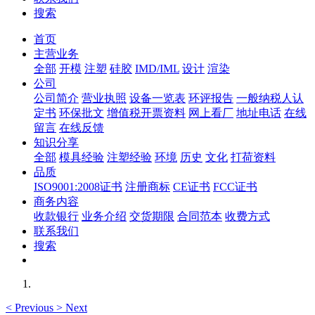
搜索
首页
主营业务
全部
开模
注塑
硅胶
IMD/IML
设计
渲染
公司
公司简介
营业执照
设备一览表
环评报告
一般纳税人认
定书
环保批文
增值税开票资料
网上看厂
地址电话
在线
留言
在线反馈
知识分享
全部
模具经验
注塑经验
环境
历史
文化
打荷资料
品质
ISO9001:2008证书
注册商标
CE证书
FCC证书
商务内容
收款银行
业务介绍
交货期限
合同范本
收费方式
联系我们
搜索
<
Previous
>
Next