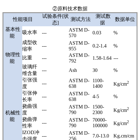
②原料技术数据
试验条件[状
测试数
性能项目
测试方法
数据单位
态]
据
基本性
ASTM D-
吸水率
---
0.03
%
570
能
成型收
ASTM D-
---
0.2-1.4
%
955
缩率
物理性
ASTM D-
比重
---
1.58-1.64
---
792
能
玻璃纤
---
Ash
30
%
维含量
引张强
ASTM D-
1100-
2
---
Kg/cm
638
1400
度
引张伸
ASTM D-
---
4-5
%
638
长率
挠曲强
ASTM D-
1500-
2
---
Kg/cm
790
2300
机械性
度
能
挠曲弹
ASTM D-
70000-
2
---
Kg/cm
790
100000
性率
IZOD冲
ASTM D-
---
7.0-13.0
Kg.cm/cm
256
击强度