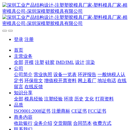
登录
注册
首页
主营业务
全部
开模
注塑
硅胶
IMD/IML
设计
渲染
公司
公司简介
营业执照
设备一览表
环评报告
一般纳税人认
定书
环保批文
增值税开票资料
网上看厂
地址电话
在线
留言
在线反馈
知识分享
全部
模具经验
注塑经验
环境
历史
文化
打荷资料
品质
ISO9001:2008证书
注册商标
CE证书
FCC证书
商务内容
收款银行
业务介绍
交货期限
合同范本
收费方式
联系我们