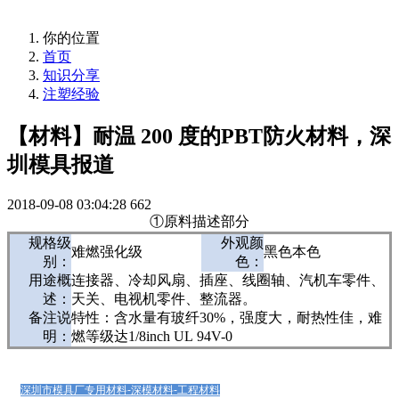
你的位置
首页
知识分享
注塑经验
【材料】耐温 200 度的PBT防火材料，深
圳模具报道
2018-09-08 03:04:28
662
①原料描述部分
规格级
外观颜
难燃强化级
黑色本色
别：
色：
用途概
连接器、冷却风扇、插座、线圈轴、汽机车零件、
述：
天关、电视机零件、整流器。
备注说
特性：含水量有玻纤30%，强度大，耐热性佳，难
明：
燃等级达1/8inch UL 94V-0
深圳市模具厂专用材料-深模材料-工程材料