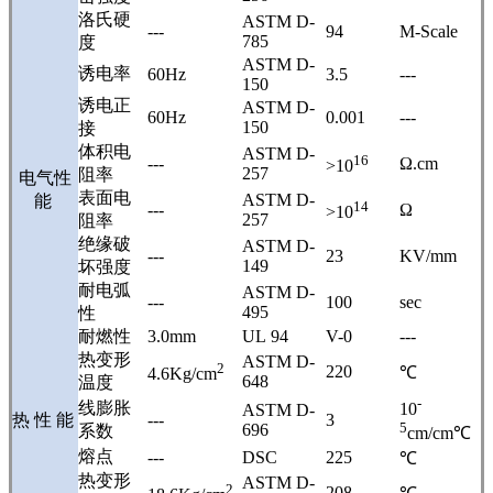
洛氏硬
ASTM D-
---
94
M-Scale
785
度
ASTM D-
诱电率
60Hz
3.5
---
150
诱电正
ASTM D-
60Hz
0.001
---
150
接
体积电
ASTM D-
16
---
Ω.cm
>10
257
阻率
电气性
表面电
ASTM D-
能
14
---
Ω
>10
257
阻率
绝缘破
ASTM D-
---
23
KV/mm
149
坏强度
耐电弧
ASTM D-
---
100
sec
495
性
耐燃性
3.0mm
UL 94
V-0
---
热变形
ASTM D-
2
220
℃
4.6Kg/cm
648
温度
-
线膨胀
10
ASTM D-
热 性 能
---
3
5
696
系数
cm/cm℃
熔点
---
DSC
225
℃
热变形
ASTM D-
2
208