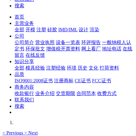
搜索
首页
主营业务
全部
开模
注塑
硅胶
IMD/IML
设计
渲染
公司
公司简介
营业执照
设备一览表
环评报告
一般纳税人认
定书
环保批文
增值税开票资料
网上看厂
地址电话
在线
留言
在线反馈
知识分享
全部
模具经验
注塑经验
环境
历史
文化
打荷资料
品质
ISO9001:2008证书
注册商标
CE证书
FCC证书
商务内容
收款银行
业务介绍
交货期限
合同范本
收费方式
联系我们
搜索
<
Previous
>
Next