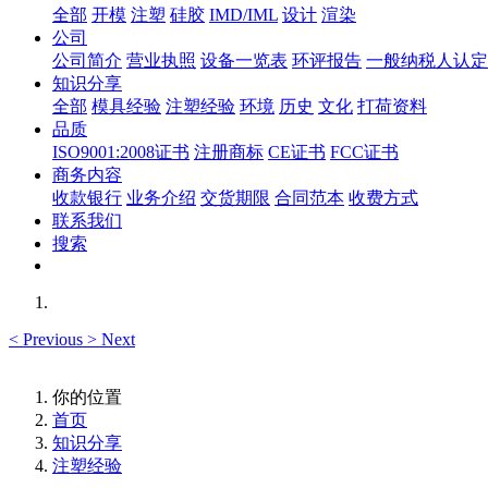
全部
开模
注塑
硅胶
IMD/IML
设计
渲染
公司
公司简介
营业执照
设备一览表
环评报告
一般纳税人认定
知识分享
全部
模具经验
注塑经验
环境
历史
文化
打荷资料
品质
ISO9001:2008证书
注册商标
CE证书
FCC证书
商务内容
收款银行
业务介绍
交货期限
合同范本
收费方式
联系我们
搜索
<
Previous
>
Next
你的位置
首页
知识分享
注塑经验