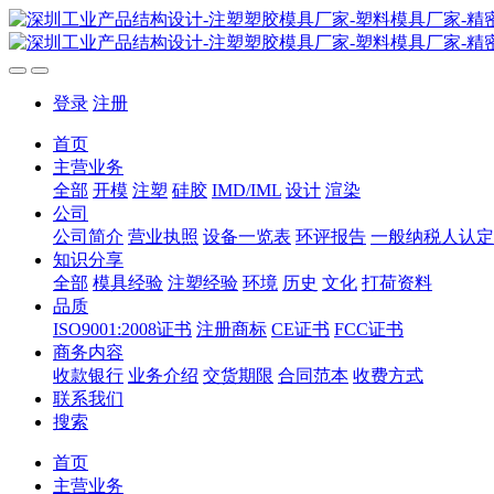
登录
注册
首页
主营业务
全部
开模
注塑
硅胶
IMD/IML
设计
渲染
公司
公司简介
营业执照
设备一览表
环评报告
一般纳税人认定
知识分享
全部
模具经验
注塑经验
环境
历史
文化
打荷资料
品质
ISO9001:2008证书
注册商标
CE证书
FCC证书
商务内容
收款银行
业务介绍
交货期限
合同范本
收费方式
联系我们
搜索
首页
主营业务