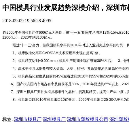
中国模具行业发展趋势深模介绍，深圳市
2018-09-09 19:56:28
4095
以2005年全国
模具
产值600亿元为基础，按“十一五”期间年均增速12%-15%及20
1200亿元，2020年约3100亿元。
经过“十一五”努力，使我国
模具
水平到2010年时进入亚洲先进水平的行列，
1、机床数控化率和CAD/CAM技术应用率比现在提高1倍。
2、
模具
精度达到±0.001mm；
模具
生产周期比现在缩短30%左右。 3、骨
4、高水平
模具
比例要有较大提高。大型、精密、复杂等技术含量高的中高档
5、
模具
商品化程度从目前的45%左右达到2010年的55%和2020年的65%
6、国产
模具
国内市场占有率从目前不足80%，2010年要达到85%以上，202
7、深圳市模具厂要扩大
模具
标准件的品种，提高其精度，提高生产集中度，
8、
模具
出口以2010年
模具
出口10亿美元，2020年
模具
出口25-30亿美元为
标签:
深圳市模具厂
深圳模具厂
深圳市塑胶模具公司
深圳塑胶