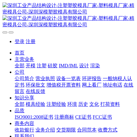
登录
注册
首页
主营业务
全部
开模
注塑
硅胶
IMD/IML
设计
渲染
公司
公司简介
营业执照
设备一览表
环评报告
一般纳税人认
定书
环保批文
增值税开票资料
网上看厂
地址电话
在线
留言
在线反馈
知识分享
全部
模具经验
注塑经验
环境
历史
文化
打荷资料
品质
ISO9001:2008证书
注册商标
CE证书
FCC证书
商务内容
收款银行
业务介绍
交货期限
合同范本
收费方式
联系我们