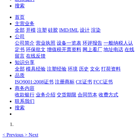
搜索
首页
主营业务
全部
开模
注塑
硅胶
IMD/IML
设计
渲染
公司
公司简介
营业执照
设备一览表
环评报告
一般纳税人认
定书
环保批文
增值税开票资料
网上看厂
地址电话
在线
留言
在线反馈
知识分享
全部
模具经验
注塑经验
环境
历史
文化
打荷资料
品质
ISO9001:2008证书
注册商标
CE证书
FCC证书
商务内容
收款银行
业务介绍
交货期限
合同范本
收费方式
联系我们
搜索
<
Previous
>
Next