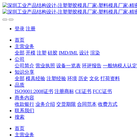
登录
注册
首页
主营业务
全部
开模
注塑
硅胶
IMD/IML
设计
渲染
公司
公司简介
营业执照
设备一览表
环评报告
一般纳税人认定
知识分享
全部
模具经验
注塑经验
环境
历史
文化
打荷资料
品质
ISO9001:2008证书
注册商标
CE证书
FCC证书
商务内容
收款银行
业务介绍
交货期限
合同范本
收费方式
联系我们
搜索
首页
主营业务