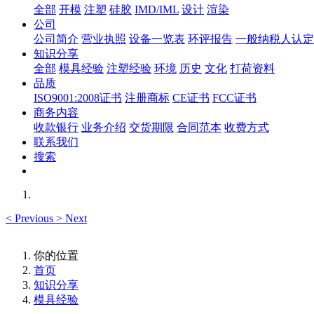
全部
开模
注塑
硅胶
IMD/IML
设计
渲染
公司
公司简介
营业执照
设备一览表
环评报告
一般纳税人认定
知识分享
全部
模具经验
注塑经验
环境
历史
文化
打荷资料
品质
ISO9001:2008证书
注册商标
CE证书
FCC证书
商务内容
收款银行
业务介绍
交货期限
合同范本
收费方式
联系我们
搜索
<
Previous
>
Next
你的位置
首页
知识分享
模具经验