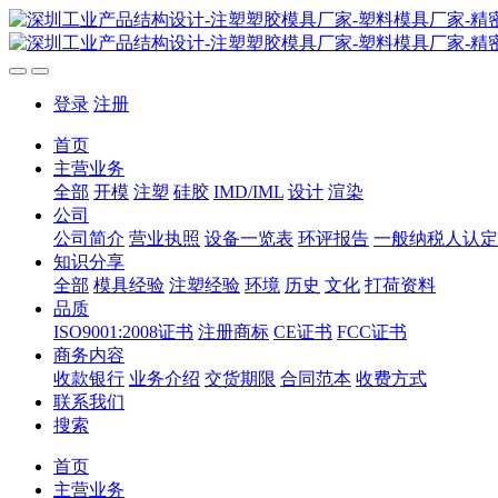
登录
注册
首页
主营业务
全部
开模
注塑
硅胶
IMD/IML
设计
渲染
公司
公司简介
营业执照
设备一览表
环评报告
一般纳税人认定
知识分享
全部
模具经验
注塑经验
环境
历史
文化
打荷资料
品质
ISO9001:2008证书
注册商标
CE证书
FCC证书
商务内容
收款银行
业务介绍
交货期限
合同范本
收费方式
联系我们
搜索
首页
主营业务