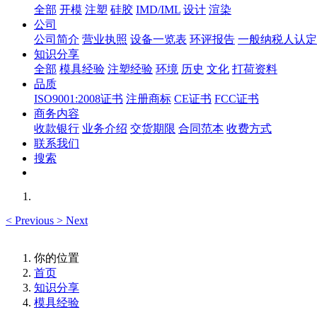
全部
开模
注塑
硅胶
IMD/IML
设计
渲染
公司
公司简介
营业执照
设备一览表
环评报告
一般纳税人认定
知识分享
全部
模具经验
注塑经验
环境
历史
文化
打荷资料
品质
ISO9001:2008证书
注册商标
CE证书
FCC证书
商务内容
收款银行
业务介绍
交货期限
合同范本
收费方式
联系我们
搜索
<
Previous
>
Next
你的位置
首页
知识分享
模具经验