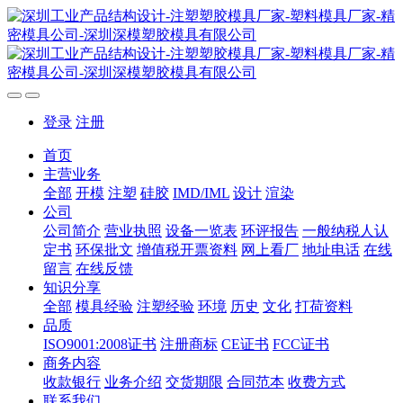
登录
注册
首页
主营业务
全部
开模
注塑
硅胶
IMD/IML
设计
渲染
公司
公司简介
营业执照
设备一览表
环评报告
一般纳税人认
定书
环保批文
增值税开票资料
网上看厂
地址电话
在线
留言
在线反馈
知识分享
全部
模具经验
注塑经验
环境
历史
文化
打荷资料
品质
ISO9001:2008证书
注册商标
CE证书
FCC证书
商务内容
收款银行
业务介绍
交货期限
合同范本
收费方式
联系我们