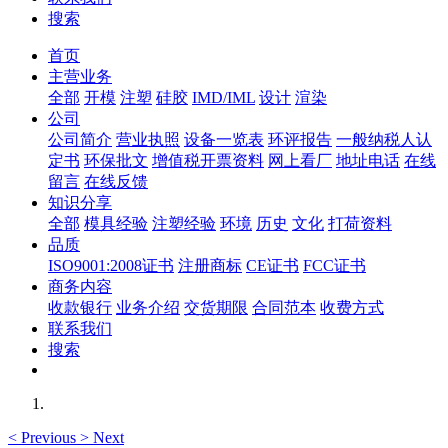
搜索
首页
主营业务
全部
开模
注塑
硅胶
IMD/IML
设计
渲染
公司
公司简介
营业执照
设备一览表
环评报告
一般纳税人认
定书
环保批文
增值税开票资料
网上看厂
地址电话
在线
留言
在线反馈
知识分享
全部
模具经验
注塑经验
环境
历史
文化
打荷资料
品质
ISO9001:2008证书
注册商标
CE证书
FCC证书
商务内容
收款银行
业务介绍
交货期限
合同范本
收费方式
联系我们
搜索
<
Previous
>
Next