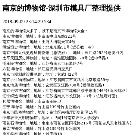
南京的博物馆-深圳市模具厂整理提供
2018-09-09 23:14:29
534
南京的博物馆太多了，以下是南京市博物馆大全：

南京博物院，地址：南京市中山东路321号

南京市博物馆，地址：王府大街朝天宫4号

明城垣史博物馆，地址：北京东路51号(近公教一村)

南京中国近代史遗址博物馆（总统府），地址：长江路292号总统府内

太平天国历史博物馆，地址：秦淮区瞻园路128号(近中华路)

明孝陵博物馆，地址：江苏省南京市石象路7号   

六朝博物馆，地址：长江路汉府街交叉口   

南京市规划建设展览馆，地址：玄武门22号

南京古生物博物馆，地址：江苏省南京市玄武区北京东路39号

南京地质博物馆，地址：玄武区珠江路700号(近明故宫路)

南京云锦博物馆，地址：江苏省南京市建邺区茶亭东街240号(近云锦路)

江宁织造博物馆，地址：江苏省南京市长江路123号（总统府对面）

兵器博物馆，地址：南京市孝陵卫

江宁博物馆，地址：竹山路139号竹山公园内   

南京市民俗博物馆，地址：秦淮区南捕厅历史街区15号

中华农业文明博物馆，地址：卫岗1号南京农业大学校内

雨花石博物馆，地址：南京市雨花台区雨花路215号(雨花台风景名胜区内)

东晋博物馆，地址：竹山路139号竹山公园内

南京科举博物馆，地址：钞库街18  
