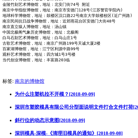
金陵竹刻艺术博物馆，地址：北安门街74号 附近   

南京中华指纹博物馆，地址：南京市安德门128号(江苏警官学院内)

地球科学博物馆，地址：鼓楼区汉口路22号南京大学鼓楼校区(近广州路)

南京民间抗日战争博物馆，地址：近郊雨花台区安德门大街48号

南京直立猿人博物馆，地址：汤山镇   

中国北极阁气象历史博物馆，地址：北极阁

白马石刻艺术博物馆，地址：白马山庄1号

古歌艺术博物馆，地址：南京广州路199号天诚大厦2楼

百家湖博物馆，地址：江宁区利源中路99号

观朴艺术博物馆，地址：四方城1号3号楼

当代创业博物馆，地址：丰富路203临
标签:
南京的博物馆
为什么注塑机拉不开模？[2018-09-09]
深圳市塑胶模具有限公司分型面说明文件打合文件打荷[2018-
斜行位的动态示意图[2018-09-09]
深圳模具-深模-《清理旧模具的通知》[2018-09-08]