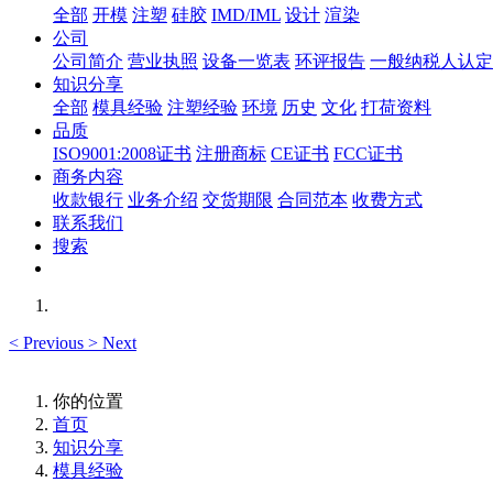
全部
开模
注塑
硅胶
IMD/IML
设计
渲染
公司
公司简介
营业执照
设备一览表
环评报告
一般纳税人认定
知识分享
全部
模具经验
注塑经验
环境
历史
文化
打荷资料
品质
ISO9001:2008证书
注册商标
CE证书
FCC证书
商务内容
收款银行
业务介绍
交货期限
合同范本
收费方式
联系我们
搜索
<
Previous
>
Next
你的位置
首页
知识分享
模具经验