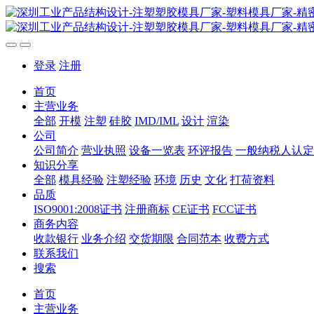
登录
注册
首页
主营业务
全部
开模
注塑
硅胶
IMD/IML
设计
渲染
公司
公司简介
营业执照
设备一览表
环评报告
一般纳税人认定
知识分享
全部
模具经验
注塑经验
环境
历史
文化
打荷资料
品质
ISO9001:2008证书
注册商标
CE证书
FCC证书
商务内容
收款银行
业务介绍
交货期限
合同范本
收费方式
联系我们
搜索
首页
主营业务