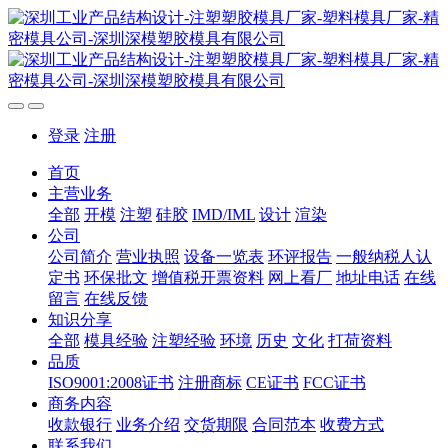
登录
注册
首页
主营业务
全部
开模
注塑
硅胶
IMD/IML
设计
渲染
公司
公司简介
营业执照
设备一览表
环评报告
一般纳税人认
定书
环保批文
增值税开票资料
网上看厂
地址电话
在线
留言
在线反馈
知识分享
全部
模具经验
注塑经验
环境
历史
文化
打荷资料
品质
ISO9001:2008证书
注册商标
CE证书
FCC证书
商务内容
收款银行
业务介绍
交货期限
合同范本
收费方式
联系我们