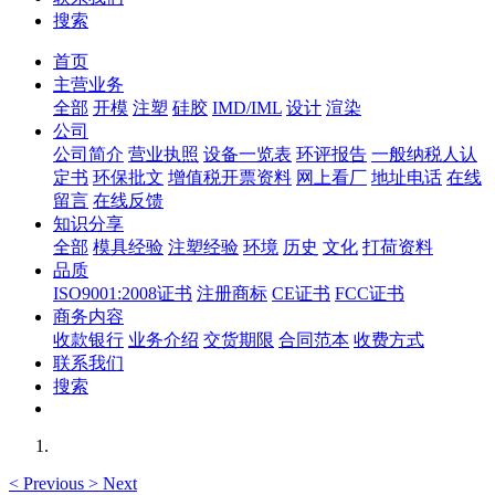
搜索
首页
主营业务
全部
开模
注塑
硅胶
IMD/IML
设计
渲染
公司
公司简介
营业执照
设备一览表
环评报告
一般纳税人认
定书
环保批文
增值税开票资料
网上看厂
地址电话
在线
留言
在线反馈
知识分享
全部
模具经验
注塑经验
环境
历史
文化
打荷资料
品质
ISO9001:2008证书
注册商标
CE证书
FCC证书
商务内容
收款银行
业务介绍
交货期限
合同范本
收费方式
联系我们
搜索
<
Previous
>
Next