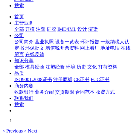
搜索
首页
主营业务
全部
开模
注塑
硅胶
IMD/IML
设计
渲染
公司
公司简介
营业执照
设备一览表
环评报告
一般纳税人认
定书
环保批文
增值税开票资料
网上看厂
地址电话
在线
留言
在线反馈
知识分享
全部
模具经验
注塑经验
环境
历史
文化
打荷资料
品质
ISO9001:2008证书
注册商标
CE证书
FCC证书
商务内容
收款银行
业务介绍
交货期限
合同范本
收费方式
联系我们
搜索
<
Previous
>
Next