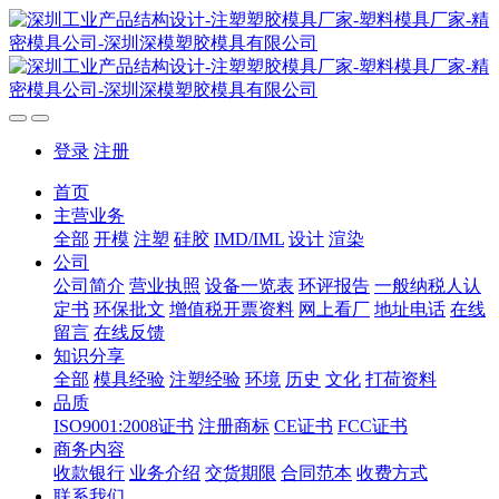
登录
注册
首页
主营业务
全部
开模
注塑
硅胶
IMD/IML
设计
渲染
公司
公司简介
营业执照
设备一览表
环评报告
一般纳税人认
定书
环保批文
增值税开票资料
网上看厂
地址电话
在线
留言
在线反馈
知识分享
全部
模具经验
注塑经验
环境
历史
文化
打荷资料
品质
ISO9001:2008证书
注册商标
CE证书
FCC证书
商务内容
收款银行
业务介绍
交货期限
合同范本
收费方式
联系我们