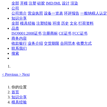
全部
开模
注塑
硅胶
IMD/IML
设计
渲染
公司
公司简介
营业执照
设备一览表
环评报告
一般纳税人认定
知识分享
全部
模具经验
注塑经验
环境
历史
文化
打荷资料
品质
ISO9001:2008证书
注册商标
CE证书
FCC证书
商务内容
收款银行
业务介绍
交货期限
合同范本
收费方式
联系我们
搜索
<
Previous
>
Next
你的位置
首页
知识分享
模具经验