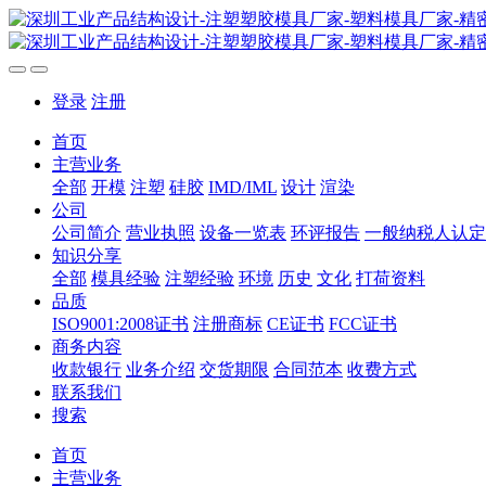
登录
注册
首页
主营业务
全部
开模
注塑
硅胶
IMD/IML
设计
渲染
公司
公司简介
营业执照
设备一览表
环评报告
一般纳税人认定
知识分享
全部
模具经验
注塑经验
环境
历史
文化
打荷资料
品质
ISO9001:2008证书
注册商标
CE证书
FCC证书
商务内容
收款银行
业务介绍
交货期限
合同范本
收费方式
联系我们
搜索
首页
主营业务