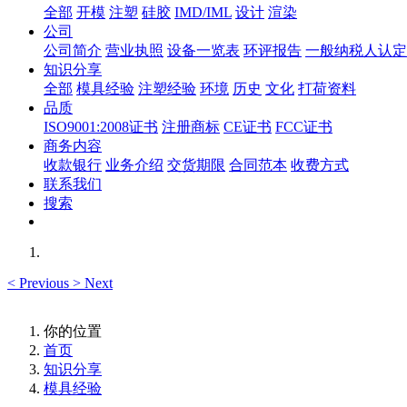
全部
开模
注塑
硅胶
IMD/IML
设计
渲染
公司
公司简介
营业执照
设备一览表
环评报告
一般纳税人认定
知识分享
全部
模具经验
注塑经验
环境
历史
文化
打荷资料
品质
ISO9001:2008证书
注册商标
CE证书
FCC证书
商务内容
收款银行
业务介绍
交货期限
合同范本
收费方式
联系我们
搜索
<
Previous
>
Next
你的位置
首页
知识分享
模具经验