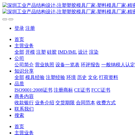
登录
注册
首页
主营业务
全部
开模
注塑
硅胶
IMD/IML
设计
渲染
公司
公司简介
营业执照
设备一览表
环评报告
一般纳税人认定
知识分享
全部
模具经验
注塑经验
环境
历史
文化
打荷资料
品质
ISO9001:2008证书
注册商标
CE证书
FCC证书
商务内容
收款银行
业务介绍
交货期限
合同范本
收费方式
联系我们
搜索
首页
主营业务