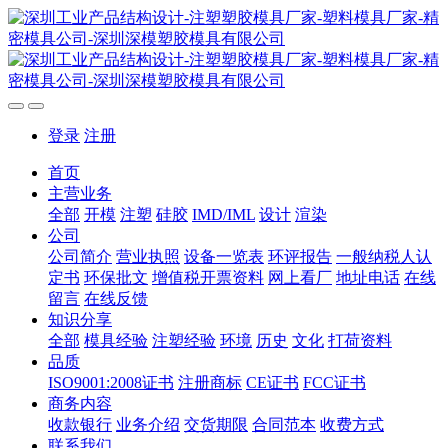
登录
注册
首页
主营业务
全部
开模
注塑
硅胶
IMD/IML
设计
渲染
公司
公司简介
营业执照
设备一览表
环评报告
一般纳税人认
定书
环保批文
增值税开票资料
网上看厂
地址电话
在线
留言
在线反馈
知识分享
全部
模具经验
注塑经验
环境
历史
文化
打荷资料
品质
ISO9001:2008证书
注册商标
CE证书
FCC证书
商务内容
收款银行
业务介绍
交货期限
合同范本
收费方式
联系我们