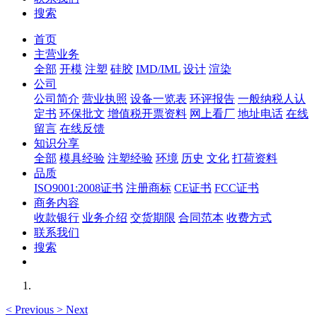
搜索
首页
主营业务
全部
开模
注塑
硅胶
IMD/IML
设计
渲染
公司
公司简介
营业执照
设备一览表
环评报告
一般纳税人认
定书
环保批文
增值税开票资料
网上看厂
地址电话
在线
留言
在线反馈
知识分享
全部
模具经验
注塑经验
环境
历史
文化
打荷资料
品质
ISO9001:2008证书
注册商标
CE证书
FCC证书
商务内容
收款银行
业务介绍
交货期限
合同范本
收费方式
联系我们
搜索
<
Previous
>
Next