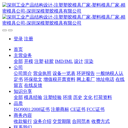
登录
注册
首页
主营业务
全部
开模
注塑
硅胶
IMD/IML
设计
渲染
公司
公司简介
营业执照
设备一览表
环评报告
一般纳税人认
定书
环保批文
增值税开票资料
网上看厂
地址电话
在线
留言
在线反馈
知识分享
全部
模具经验
注塑经验
环境
历史
文化
打荷资料
品质
ISO9001:2008证书
注册商标
CE证书
FCC证书
商务内容
收款银行
业务介绍
交货期限
合同范本
收费方式
联系我们