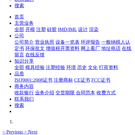
搜索
首页
主营业务
全部
开模
注塑
硅胶
IMD/IML
设计
渲染
公司
公司简介
营业执照
设备一览表
环评报告
一般纳税人认
定书
环保批文
增值税开票资料
网上看厂
地址电话
在线
留言
在线反馈
知识分享
全部
模具经验
注塑经验
环境
历史
文化
打荷资料
品质
ISO9001:2008证书
注册商标
CE证书
FCC证书
商务内容
收款银行
业务介绍
交货期限
合同范本
收费方式
联系我们
搜索
<
Previous
>
Next