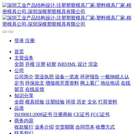
登录
注册
首页
主营业务
全部
开模
注塑
硅胶
IMD/IML
设计
渲染
公司
公司简介
营业执照
设备一览表
环评报告
一般纳税人认
定书
环保批文
增值税开票资料
网上看厂
地址电话
在线
留言
在线反馈
知识分享
全部
模具经验
注塑经验
环境
历史
文化
打荷资料
品质
ISO9001:2008证书
注册商标
CE证书
FCC证书
商务内容
收款银行
业务介绍
交货期限
合同范本
收费方式
联系我们