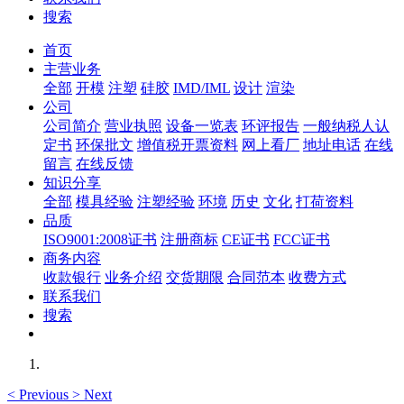
搜索
首页
主营业务
全部
开模
注塑
硅胶
IMD/IML
设计
渲染
公司
公司简介
营业执照
设备一览表
环评报告
一般纳税人认
定书
环保批文
增值税开票资料
网上看厂
地址电话
在线
留言
在线反馈
知识分享
全部
模具经验
注塑经验
环境
历史
文化
打荷资料
品质
ISO9001:2008证书
注册商标
CE证书
FCC证书
商务内容
收款银行
业务介绍
交货期限
合同范本
收费方式
联系我们
搜索
<
Previous
>
Next