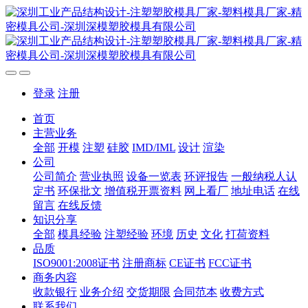
登录
注册
首页
主营业务
全部
开模
注塑
硅胶
IMD/IML
设计
渲染
公司
公司简介
营业执照
设备一览表
环评报告
一般纳税人认
定书
环保批文
增值税开票资料
网上看厂
地址电话
在线
留言
在线反馈
知识分享
全部
模具经验
注塑经验
环境
历史
文化
打荷资料
品质
ISO9001:2008证书
注册商标
CE证书
FCC证书
商务内容
收款银行
业务介绍
交货期限
合同范本
收费方式
联系我们