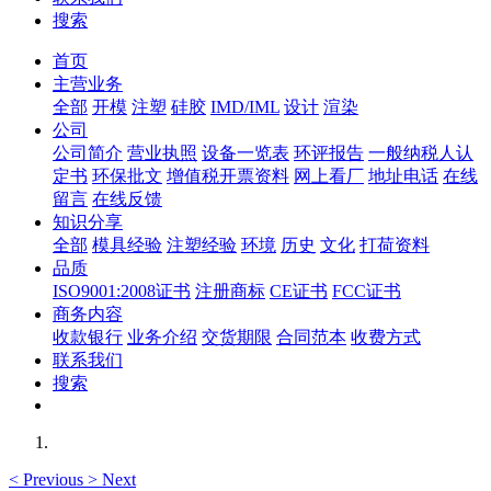
搜索
首页
主营业务
全部
开模
注塑
硅胶
IMD/IML
设计
渲染
公司
公司简介
营业执照
设备一览表
环评报告
一般纳税人认
定书
环保批文
增值税开票资料
网上看厂
地址电话
在线
留言
在线反馈
知识分享
全部
模具经验
注塑经验
环境
历史
文化
打荷资料
品质
ISO9001:2008证书
注册商标
CE证书
FCC证书
商务内容
收款银行
业务介绍
交货期限
合同范本
收费方式
联系我们
搜索
<
Previous
>
Next