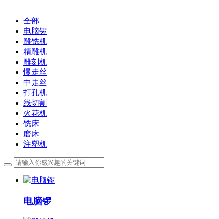
全部
电脑锣
雕铣机
精雕机
雕刻机
慢走丝
中走丝
打孔机
线切割
火花机
铣床
磨床
注塑机
电脑锣