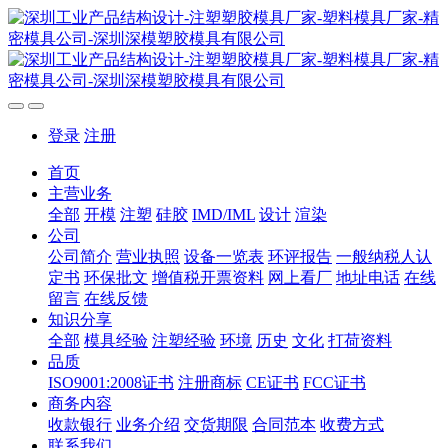
登录
注册
首页
主营业务
全部
开模
注塑
硅胶
IMD/IML
设计
渲染
公司
公司简介
营业执照
设备一览表
环评报告
一般纳税人认
定书
环保批文
增值税开票资料
网上看厂
地址电话
在线
留言
在线反馈
知识分享
全部
模具经验
注塑经验
环境
历史
文化
打荷资料
品质
ISO9001:2008证书
注册商标
CE证书
FCC证书
商务内容
收款银行
业务介绍
交货期限
合同范本
收费方式
联系我们