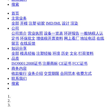
搜索
首页
主营业务
全部
开模
注塑
硅胶
IMD/IML
设计
渲染
公司
公司简介
营业执照
设备一览表
环评报告
一般纳税人认
定书
环保批文
增值税开票资料
网上看厂
地址电话
在线
留言
在线反馈
知识分享
全部
模具经验
注塑经验
环境
历史
文化
打荷资料
品质
ISO9001:2008证书
注册商标
CE证书
FCC证书
商务内容
收款银行
业务介绍
交货期限
合同范本
收费方式
联系我们
搜索