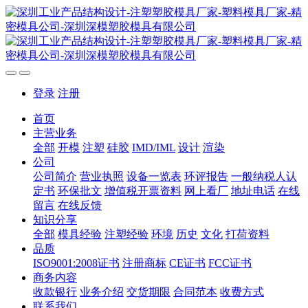
登录
注册
首页
主营业务
全部
开模
注塑
硅胶
IMD/IML
设计
渲染
公司
公司简介
营业执照
设备一览表
环评报告
一般纳税人认
定书
环保批文
增值税开票资料
网上看厂
地址电话
在线
留言
在线反馈
知识分享
全部
模具经验
注塑经验
环境
历史
文化
打荷资料
品质
ISO9001:2008证书
注册商标
CE证书
FCC证书
商务内容
收款银行
业务介绍
交货期限
合同范本
收费方式
联系我们