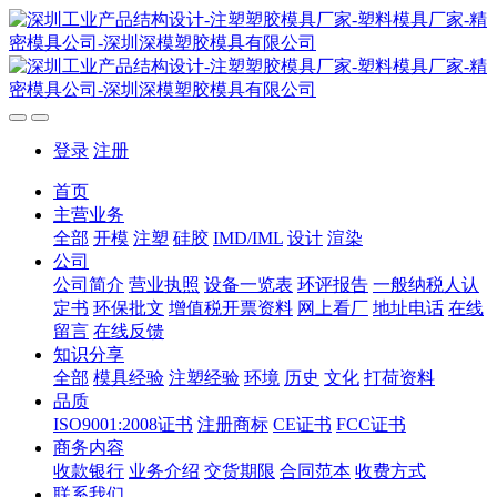
登录
注册
首页
主营业务
全部
开模
注塑
硅胶
IMD/IML
设计
渲染
公司
公司简介
营业执照
设备一览表
环评报告
一般纳税人认
定书
环保批文
增值税开票资料
网上看厂
地址电话
在线
留言
在线反馈
知识分享
全部
模具经验
注塑经验
环境
历史
文化
打荷资料
品质
ISO9001:2008证书
注册商标
CE证书
FCC证书
商务内容
收款银行
业务介绍
交货期限
合同范本
收费方式
联系我们