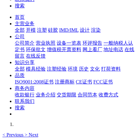
搜索
首页
主营业务
全部
开模
注塑
硅胶
IMD/IML
设计
渲染
公司
公司简介
营业执照
设备一览表
环评报告
一般纳税人认
定书
环保批文
增值税开票资料
网上看厂
地址电话
在线
留言
在线反馈
知识分享
全部
模具经验
注塑经验
环境
历史
文化
打荷资料
品质
ISO9001:2008证书
注册商标
CE证书
FCC证书
商务内容
收款银行
业务介绍
交货期限
合同范本
收费方式
联系我们
搜索
<
Previous
>
Next