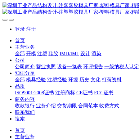
登录
注册
首页
主营业务
全部
开模
注塑
硅胶
IMD/IML
设计
渲染
公司
公司简介
营业执照
设备一览表
环评报告
一般纳税人认定
知识分享
全部
模具经验
注塑经验
环境
历史
文化
打荷资料
品质
ISO9001:2008证书
注册商标
CE证书
FCC证书
商务内容
收款银行
业务介绍
交货期限
合同范本
收费方式
联系我们
搜索
首页
主营业务