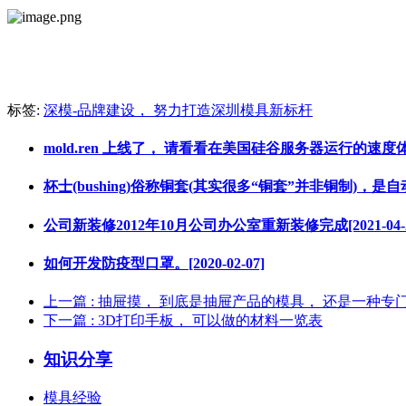
标签:
深模-品牌建设， 努力打造深圳模具新标杆
mold.ren 上线了， 请看看在美国硅谷服务器运行的速度体现[2
杯士(bushing)俗称铜套(其实很多“铜套”并非铜制)，是自动变
公司新装修2012年10月公司办公室重新装修完成[2021-04-2
如何开发防疫型口罩。[2020-02-07]
上一篇
: 抽屉摸， 到底是抽屉产品的模具， 还是一种专
下一篇
: 3D打印手板， 可以做的材料一览表
知识分享
模具经验