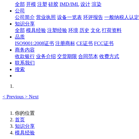
全部
开模
注塑
硅胶
IMD/IML
设计
渲染
公司
公司简介
营业执照
设备一览表
环评报告
一般纳税人认定
知识分享
全部
模具经验
注塑经验
环境
历史
文化
打荷资料
品质
ISO9001:2008证书
注册商标
CE证书
FCC证书
商务内容
收款银行
业务介绍
交货期限
合同范本
收费方式
联系我们
搜索
<
Previous
>
Next
你的位置
首页
知识分享
模具经验