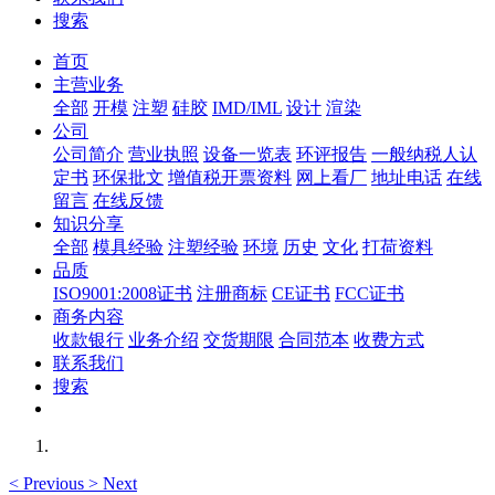
搜索
首页
主营业务
全部
开模
注塑
硅胶
IMD/IML
设计
渲染
公司
公司简介
营业执照
设备一览表
环评报告
一般纳税人认
定书
环保批文
增值税开票资料
网上看厂
地址电话
在线
留言
在线反馈
知识分享
全部
模具经验
注塑经验
环境
历史
文化
打荷资料
品质
ISO9001:2008证书
注册商标
CE证书
FCC证书
商务内容
收款银行
业务介绍
交货期限
合同范本
收费方式
联系我们
搜索
<
Previous
>
Next