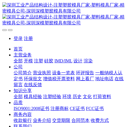
登录
注册
首页
主营业务
全部
开模
注塑
硅胶
IMD/IML
设计
渲染
公司
公司简介
营业执照
设备一览表
环评报告
一般纳税人认
定书
环保批文
增值税开票资料
网上看厂
地址电话
在线
留言
在线反馈
知识分享
全部
模具经验
注塑经验
环境
历史
文化
打荷资料
品质
ISO9001:2008证书
注册商标
CE证书
FCC证书
商务内容
收款银行
业务介绍
交货期限
合同范本
收费方式
联系我们