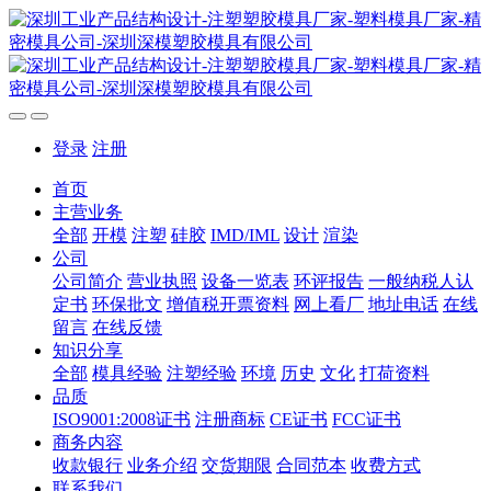
登录
注册
首页
主营业务
全部
开模
注塑
硅胶
IMD/IML
设计
渲染
公司
公司简介
营业执照
设备一览表
环评报告
一般纳税人认
定书
环保批文
增值税开票资料
网上看厂
地址电话
在线
留言
在线反馈
知识分享
全部
模具经验
注塑经验
环境
历史
文化
打荷资料
品质
ISO9001:2008证书
注册商标
CE证书
FCC证书
商务内容
收款银行
业务介绍
交货期限
合同范本
收费方式
联系我们