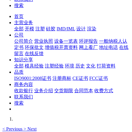
搜索
首页
主营业务
全部
开模
注塑
硅胶
IMD/IML
设计
渲染
公司
公司简介
营业执照
设备一览表
环评报告
一般纳税人认
定书
环保批文
增值税开票资料
网上看厂
地址电话
在线
留言
在线反馈
知识分享
全部
模具经验
注塑经验
环境
历史
文化
打荷资料
品质
ISO9001:2008证书
注册商标
CE证书
FCC证书
商务内容
收款银行
业务介绍
交货期限
合同范本
收费方式
联系我们
搜索
<
Previous
>
Next