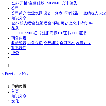
全部
开模
注塑
硅胶
IMD/IML
设计
渲染
公司
公司简介
营业执照
设备一览表
环评报告
一般纳税人认定
知识分享
全部
模具经验
注塑经验
环境
历史
文化
打荷资料
品质
ISO9001:2008证书
注册商标
CE证书
FCC证书
商务内容
收款银行
业务介绍
交货期限
合同范本
收费方式
联系我们
搜索
<
Previous
>
Next
你的位置
首页
知识分享
文化