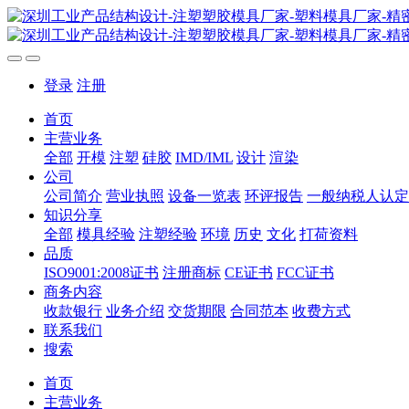
登录
注册
首页
主营业务
全部
开模
注塑
硅胶
IMD/IML
设计
渲染
公司
公司简介
营业执照
设备一览表
环评报告
一般纳税人认定
知识分享
全部
模具经验
注塑经验
环境
历史
文化
打荷资料
品质
ISO9001:2008证书
注册商标
CE证书
FCC证书
商务内容
收款银行
业务介绍
交货期限
合同范本
收费方式
联系我们
搜索
首页
主营业务