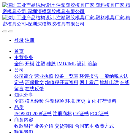
登录
注册
首页
主营业务
全部
开模
注塑
硅胶
IMD/IML
设计
渲染
公司
公司简介
营业执照
设备一览表
环评报告
一般纳税人认
定书
环保批文
增值税开票资料
网上看厂
地址电话
在线
留言
在线反馈
知识分享
全部
模具经验
注塑经验
环境
历史
文化
打荷资料
品质
ISO9001:2008证书
注册商标
CE证书
FCC证书
商务内容
收款银行
业务介绍
交货期限
合同范本
收费方式
联系我们