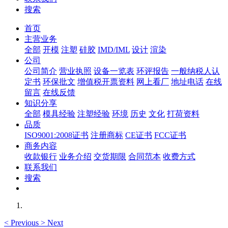
搜索
首页
主营业务
全部
开模
注塑
硅胶
IMD/IML
设计
渲染
公司
公司简介
营业执照
设备一览表
环评报告
一般纳税人认
定书
环保批文
增值税开票资料
网上看厂
地址电话
在线
留言
在线反馈
知识分享
全部
模具经验
注塑经验
环境
历史
文化
打荷资料
品质
ISO9001:2008证书
注册商标
CE证书
FCC证书
商务内容
收款银行
业务介绍
交货期限
合同范本
收费方式
联系我们
搜索
<
Previous
>
Next