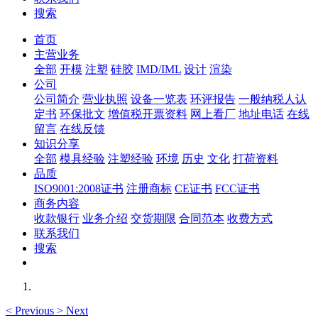
搜索
首页
主营业务
全部
开模
注塑
硅胶
IMD/IML
设计
渲染
公司
公司简介
营业执照
设备一览表
环评报告
一般纳税人认
定书
环保批文
增值税开票资料
网上看厂
地址电话
在线
留言
在线反馈
知识分享
全部
模具经验
注塑经验
环境
历史
文化
打荷资料
品质
ISO9001:2008证书
注册商标
CE证书
FCC证书
商务内容
收款银行
业务介绍
交货期限
合同范本
收费方式
联系我们
搜索
<
Previous
>
Next