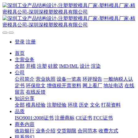
登录
注册
首页
主营业务
全部
开模
注塑
硅胶
IMD/IML
设计
渲染
公司
公司简介
营业执照
设备一览表
环评报告
一般纳税人认
定书
环保批文
增值税开票资料
网上看厂
地址电话
在线
留言
在线反馈
知识分享
全部
模具经验
注塑经验
环境
历史
文化
打荷资料
品质
ISO9001:2008证书
注册商标
CE证书
FCC证书
商务内容
收款银行
业务介绍
交货期限
合同范本
收费方式
联系我们