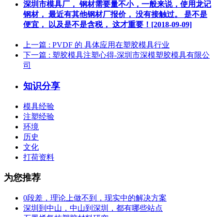
深圳市模具厂， 钢材需要量不小，一般来说，使用龙记
钢材， 最近有其他钢材厂报价， 没有接触过。 是不是
便宜， 以及是不是含税， 这才重要！[2018-09-09]
上一篇
: PVDF 的 具体应用在塑胶模具行业
下一篇
: 塑胶模具注塑心得-深圳市深模塑胶模具有限公
司
知识分享
模具经验
注塑经验
环境
历史
文化
打荷资料
为您推荐
0段差，理论上做不到，现实中的解决方案
深圳到中山，中山到深圳，都有哪些站点