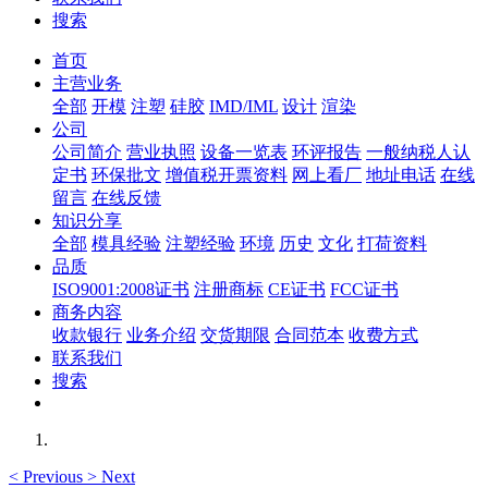
搜索
首页
主营业务
全部
开模
注塑
硅胶
IMD/IML
设计
渲染
公司
公司简介
营业执照
设备一览表
环评报告
一般纳税人认
定书
环保批文
增值税开票资料
网上看厂
地址电话
在线
留言
在线反馈
知识分享
全部
模具经验
注塑经验
环境
历史
文化
打荷资料
品质
ISO9001:2008证书
注册商标
CE证书
FCC证书
商务内容
收款银行
业务介绍
交货期限
合同范本
收费方式
联系我们
搜索
<
Previous
>
Next