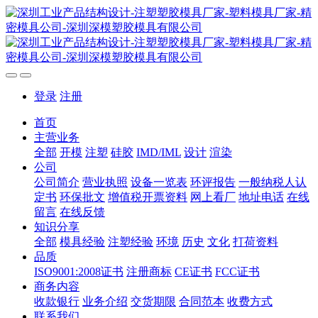
登录
注册
首页
主营业务
全部
开模
注塑
硅胶
IMD/IML
设计
渲染
公司
公司简介
营业执照
设备一览表
环评报告
一般纳税人认
定书
环保批文
增值税开票资料
网上看厂
地址电话
在线
留言
在线反馈
知识分享
全部
模具经验
注塑经验
环境
历史
文化
打荷资料
品质
ISO9001:2008证书
注册商标
CE证书
FCC证书
商务内容
收款银行
业务介绍
交货期限
合同范本
收费方式
联系我们