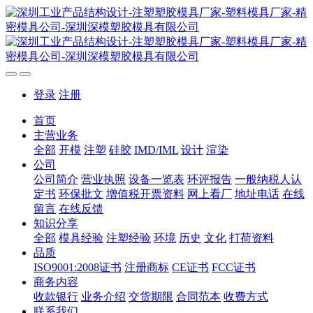
登录
注册
首页
主营业务
全部
开模
注塑
硅胶
IMD/IML
设计
渲染
公司
公司简介
营业执照
设备一览表
环评报告
一般纳税人认
定书
环保批文
增值税开票资料
网上看厂
地址电话
在线
留言
在线反馈
知识分享
全部
模具经验
注塑经验
环境
历史
文化
打荷资料
品质
ISO9001:2008证书
注册商标
CE证书
FCC证书
商务内容
收款银行
业务介绍
交货期限
合同范本
收费方式
联系我们