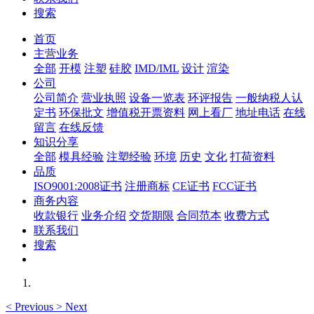
搜索
首页
主营业务
全部
开模
注塑
硅胶
IMD/IML
设计
渲染
公司
公司简介
营业执照
设备一览表
环评报告
一般纳税人认
定书
环保批文
增值税开票资料
网上看厂
地址电话
在线
留言
在线反馈
知识分享
全部
模具经验
注塑经验
环境
历史
文化
打荷资料
品质
ISO9001:2008证书
注册商标
CE证书
FCC证书
商务内容
收款银行
业务介绍
交货期限
合同范本
收费方式
联系我们
搜索
<
Previous
>
Next