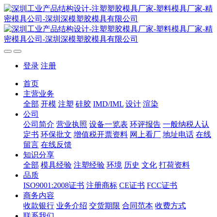
登录
注册
首页
主营业务
全部
开模
注塑
硅胶
IMD/IML
设计
渲染
公司
公司简介
营业执照
设备一览表
环评报告
一般纳税人认
定书
环保批文
增值税开票资料
网上看厂
地址电话
在线
留言
在线反馈
知识分享
全部
模具经验
注塑经验
环境
历史
文化
打荷资料
品质
ISO9001:2008证书
注册商标
CE证书
FCC证书
商务内容
收款银行
业务介绍
交货期限
合同范本
收费方式
联系我们