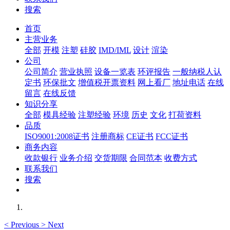
搜索
首页
主营业务
全部
开模
注塑
硅胶
IMD/IML
设计
渲染
公司
公司简介
营业执照
设备一览表
环评报告
一般纳税人认
定书
环保批文
增值税开票资料
网上看厂
地址电话
在线
留言
在线反馈
知识分享
全部
模具经验
注塑经验
环境
历史
文化
打荷资料
品质
ISO9001:2008证书
注册商标
CE证书
FCC证书
商务内容
收款银行
业务介绍
交货期限
合同范本
收费方式
联系我们
搜索
<
Previous
>
Next