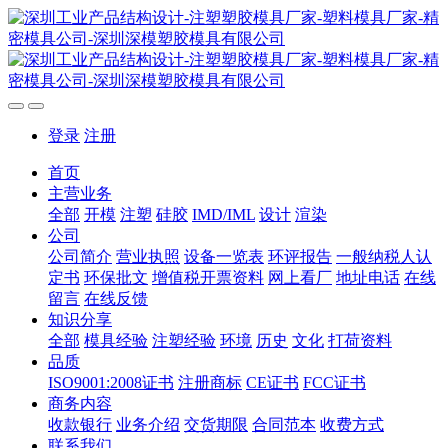
登录
注册
首页
主营业务
全部
开模
注塑
硅胶
IMD/IML
设计
渲染
公司
公司简介
营业执照
设备一览表
环评报告
一般纳税人认
定书
环保批文
增值税开票资料
网上看厂
地址电话
在线
留言
在线反馈
知识分享
全部
模具经验
注塑经验
环境
历史
文化
打荷资料
品质
ISO9001:2008证书
注册商标
CE证书
FCC证书
商务内容
收款银行
业务介绍
交货期限
合同范本
收费方式
联系我们