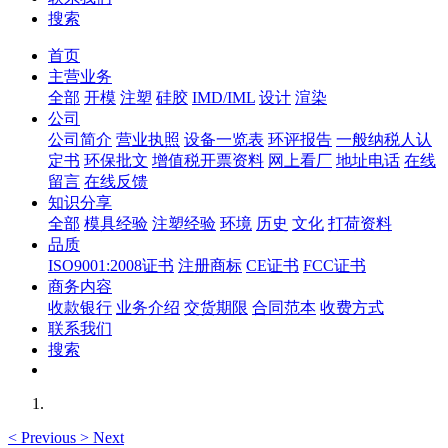
搜索
首页
主营业务
全部
开模
注塑
硅胶
IMD/IML
设计
渲染
公司
公司简介
营业执照
设备一览表
环评报告
一般纳税人认
定书
环保批文
增值税开票资料
网上看厂
地址电话
在线
留言
在线反馈
知识分享
全部
模具经验
注塑经验
环境
历史
文化
打荷资料
品质
ISO9001:2008证书
注册商标
CE证书
FCC证书
商务内容
收款银行
业务介绍
交货期限
合同范本
收费方式
联系我们
搜索
<
Previous
>
Next