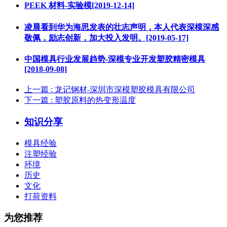
PEEK 材料-实验模[2019-12-14]
凌晨看到华为海思发表的壮志声明，本人代表深模深感
敬佩，励志创新，加大投入发明。[2019-05-17]
中国模具行业发展趋势-深模专业开发塑胶精密模具
[2018-09-08]
上一篇
: 龙记钢材-深圳市深模塑胶模具有限公司
下一篇
: 塑胶原料的热变形温度
知识分享
模具经验
注塑经验
环境
历史
文化
打荷资料
为您推荐