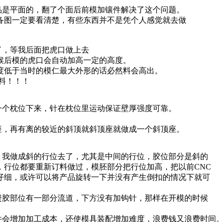
品是平面的，翻了个面后前模加镶件解决了这个问题。
备图一定要看清楚，有些东西并不是凭个人感觉就去做
了，等我后面把虎口做上去
候后模的虎口会自动加高一定的高度。
度低于当时的模仁最大外形的话必然料会高出。
料！！！
做一个枕位下来，针在枕位里运动保证壁厚强度可靠。
座，再有离的较近的斜顶就斜顶座就做成一个斜顶座。
，我做成斜的行位去了，尤其是中间的行位，胶位部分是斜的
，行位都要重新订料做过，模胚部分把行位加高，把以前CNC
仔细，或许可以将产品旋转一下并没有产生倒扣的情况下就可
进胶部位有一部分流道，下方没有加钩针，那样在开模的时候
件会增加加工成本，还使模具装配增加难度，浪费钱又浪费时间