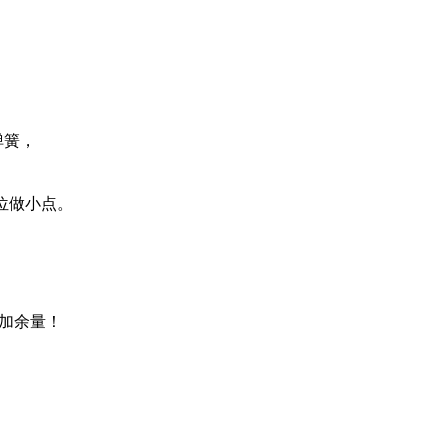
弹簧，
位做小点。
加余量！