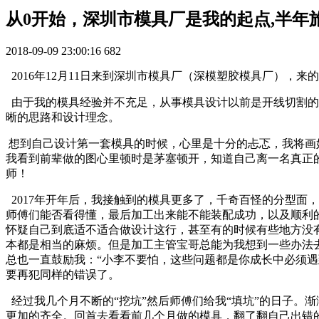
从0开始，深圳市模具厂是我的起点,半年
2018-09-09 23:00:16
682
2016年12月11日来到深圳市模具厂（深模塑胶模具厂），
由于我的模具经验并不充足，从事模具设计以前是开线切割的
晰的思路和设计理念。
想到自己设计第一套模具的时候，心里是十分的忐忑，我将画好
我看到前辈做的图心里顿时是茅塞顿开，知道自己离一名真正
师！
2017年开年后，我接触到的模具更多了，千奇百怪的分型面
师傅们能否看得懂，最后加工出来能不能装配成功，以及顺利
怀疑自己到底适不适合做设计这行，甚至有的时候有些地方没
本都是相当的麻烦。但是加工主管宝哥总能为我想到一些办法
总也一直鼓励我：“小李不要怕，这些问题都是你成长中必须
要再犯同样的错误了。
经过我几个月不断的“挖坑”然后师傅们给我“填坑”的日子。
更加的齐全。回首去看看前几个月做的模具，翻了翻自己出错