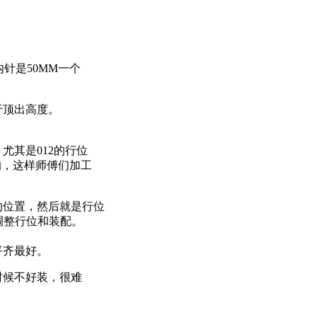
内针是50MM一个
于顶出高度。
尤其是012的行位
的，这样师傅们加工
。
的位置，然后就是行位
们调整行位和装配。
平齐最好。
时候不好装，很难