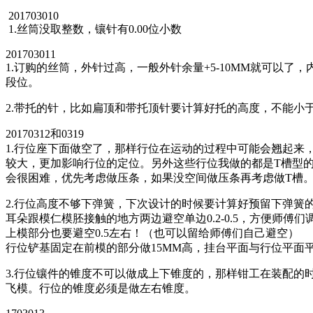
201703010
1.丝筒没取整数，镶针有0.00位小数
201703011
1.订购的丝筒，外针过高，一般外针余量+5-10MM就可以了，
段位。
2.带托的针，比如扁顶和带托顶针要计算好托的高度，不能小
20170312和0319
1.行位座下面做空了，那样行位在运动的过程中可能会翘起来，
较大，更加影响行位的定位。另外这些行位我做的都是T槽型
会很困难，优先考虑做压条，如果没空间做压条再考虑做T槽
2.行位高度不够下弹簧，下次设计的时候要计算好预留下弹簧
耳朵跟模仁模胚接触的地方两边避空单边0.2-0.5，方便师傅
上模部分也要避空0.5左右！（也可以留给师傅们自己避空）
行位铲基固定在前模的部分做15MM高，挂台平面与行位平面
3.行位镶件的锥度不可以做成上下锥度的，那样钳工在装配的
飞模。行位的锥度必须是做左右锥度。