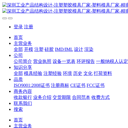
登录
注册
首页
主营业务
全部
开模
注塑
硅胶
IMD/IML
设计
渲染
公司
公司简介
营业执照
设备一览表
环评报告
一般纳税人认定
知识分享
全部
模具经验
注塑经验
环境
历史
文化
打荷资料
品质
ISO9001:2008证书
注册商标
CE证书
FCC证书
商务内容
收款银行
业务介绍
交货期限
合同范本
收费方式
联系我们
搜索
首页
主营业务