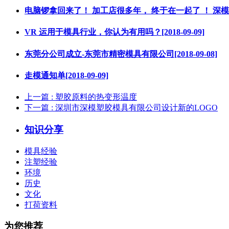
电脑锣拿回来了！ 加工店很多年， 终于在一起了 ！ 深模塑胶厂[
VR 运用于模具行业，你认为有用吗？[2018-09-09]
东莞分公司成立-东莞市精密模具有限公司[2018-09-08]
走模通知单[2018-09-09]
上一篇
: 塑胶原料的热变形温度
下一篇
: 深圳市深模塑胶模具有限公司设计新的LOGO
知识分享
模具经验
注塑经验
环境
历史
文化
打荷资料
为您推荐