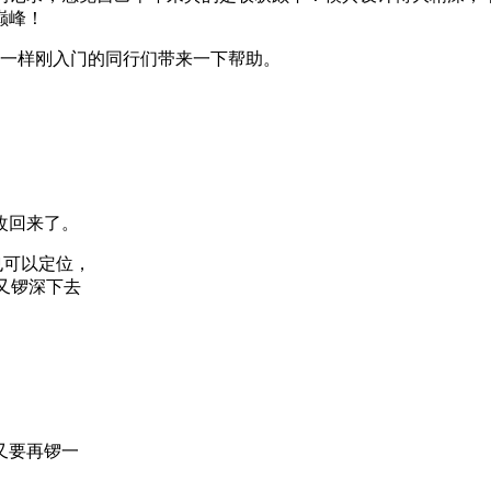
巅峰！
一样刚入门的同行们带来一下帮助。
改回来了。
也可以定位，
又锣深下去
又要再锣一