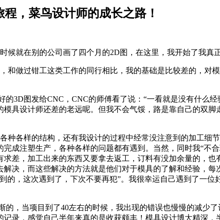
旅程，菜鸟设计师的成长之路！
来的时候就在别的公司画了四个月的2D图，在这里，我开始了我真
，和做过钳工这类工作的同行相比，我的基础是比较差的，对模
的3D图发给CNC，CNC的师傅看了说：“一看就是没有什么
的模具设计师还差的老远呢。但我不会气馁，路是靠自己的双脚
，各种各样的结构，还有我设计的过程中经常没注意到的加工细
的完成注塑生产，各种各样的问题都有遇到。当然，同时我“不合
有求差，加工出来的东西又要拿去返工，订料有没加余量的，也
去解决，而这些解决的方法就是他们对于模具的了解和经验，每
遇到的，这次遇到了，下次不要再犯”。我很幸运自己遇到了一位
渐渐的，当项目到了40左右的时候，我出现的错误也慢慢的减少
的记录，感觉自己半年来真的是收获颇丰！模具设计博大精深，