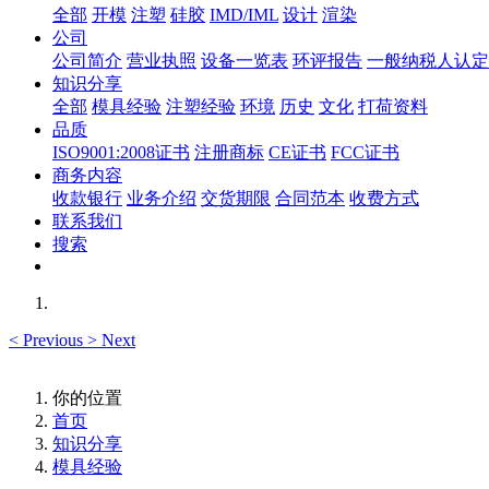
全部
开模
注塑
硅胶
IMD/IML
设计
渲染
公司
公司简介
营业执照
设备一览表
环评报告
一般纳税人认定
知识分享
全部
模具经验
注塑经验
环境
历史
文化
打荷资料
品质
ISO9001:2008证书
注册商标
CE证书
FCC证书
商务内容
收款银行
业务介绍
交货期限
合同范本
收费方式
联系我们
搜索
<
Previous
>
Next
你的位置
首页
知识分享
模具经验