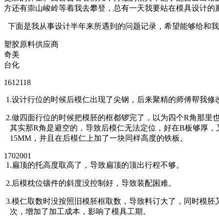
方还有崇山峻岭等着我去攀登，总有一天我要站在模具设计的
下面是我从事设计半年来所遇到的问题记录，希望能够给和我
塑胶原料供应商
奇美
台化
1612118
1.设计行位的时候后模仁出现了尖钢，后来聚精的师傅帮我修
2.做四面行位的时候把模胚的框都锣完了，以为四个R角那里
其实那R角是避空的，导致后模仁无法定位，好在B板够厚，
15MM，并且在后模仁上加了一块同样高度的铁板。
1702001
1.扁顶的托高度取高了，导致扁顶的顶出行程不够。
2.后模枕位镶件的斜度没控制好，导致装配困难。
3.模仁取数时没按照旧模胚框取数，导致料订大了，同时模胚
次，增加了加工成本，影响了模具工期。