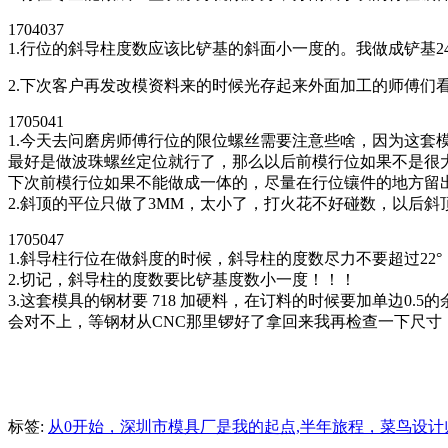
1704037
1.行位的斜导柱度数应该比铲基的斜面小一度的。我做成铲基24
2.下次客户再发改模资料来的时候光存起来外面加工的师傅们
1705041
1.今天去问磨房师傅行位的限位螺丝需要注意些啥，因为这套
最好是做波珠螺丝定位就行了，那么以后前模行位如果不是很
下次前模行位如果不能做成一体的，尽量在行位镶件的地方留
2.斜顶的平位只做了3MM，太小了，打火花不好碰数，以后斜
1705047
1.斜导柱行位在做斜度的时候，斜导柱的度数尽力不要超过22
2.切记，斜导柱的度数要比铲基度数小一度！！！
3.这套模具的钢材要 718 加硬料，在订料的时候要加单边0
会对不上，等钢材从CNC那里锣好了拿回来我再检查一下尺寸
标签:
从0开始，深圳市模具厂是我的起点,半年旅程，菜鸟设