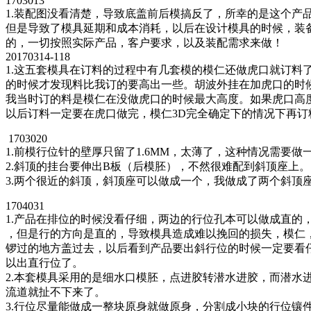
1703013
1.装配图没看清楚，导致底盖前后模搞反了，所幸的是这个产
但是导致了模具延期和成本消耗，以后在设计模具的时候，装
的，一切按照实际产品，客户要求，以及装配需求来做！
20170314-118
1.这五套模具在订料的过程中有几套模的模仁还做虎口就订料
的时候才发现料比我订的要高出一些。胡波外挂在加虎口的时
我当时订的料是模仁在没做虎口的时候最大高度。如果虎口高
以后订料一定要在虎口做完，模仁3D完全确定下的情况下再订
1703020
1.前模行位针的壁厚只留了1.6MM，太薄了，这种情况需要
2.斜顶的挂台要伸出B板（后模胚），不然很难配到斜顶座上。
3.两个很近的斜顶，斜顶座可以做成一个，我做成了两个斜顶
1704031
1.产品在排位的时候没看仔细，两边的行位孔本可以做成直的
，但是行的方向是直的，导致模具造成难以挽回的损失，模仁
锣过的地方盖过去，以后看到产品要出斜行位的时候一定要看
以出直行位了。
2.本套模具采用的是细水口模胚，点进胶转潜水进胶，而潜水
流道就扯不下来了。
3.行位尽量能做成一整块原身就做原身，分割成小块的行位镶