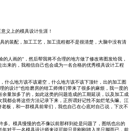
正意义上的模具设计生涯！
具的装配，加工工艺，加工流程都不是很清楚，大脑中没有清
经验的人画的”，然后帮我将不合理的地方做了修改将图发给我，
走出来的，我相信自己也会成为一名合格的优秀模具设计工程
节，什么地方该不该避空，什么地方该不该下顶针，出的加工图
理的设计”也给磨房的钳工师傅们带来了很多的麻烦，我一度的
有余量加多了的，如此这类的问题造成的工期延误，以及加工成
次我都会将这些方法记录下来，正所谓好记性不如烂笔头嘛。江
好老板，和一群模具前辈们，我也自己在心底对自己说，下次不
了许多。模具慢慢的也不像以前那样到处是问题了，图纸也出的
半年对于一名模具设计师来说可能只是刚刚踏入半只脚而已，前