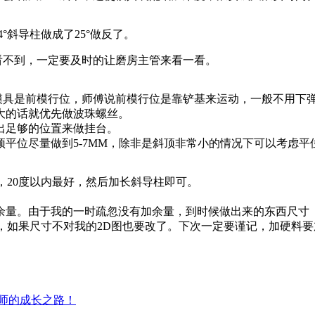
°斜导柱做成了25°做反了。
看不到，一定要及时的让磨房主管来看一看。
模具是前模行位，师傅说前模行位是靠铲基来运动，一般不用下
大的话就优先做波珠螺丝。
出足够的位置来做挂台。
顶平位尽量做到5-7MM，除非是斜顶非常小的情况下可以考虑平
°，20度以内最好，然后加长斜导柱即可。
.5的余量。由于我的一时疏忽没有加余量，到时候做出来的东西尺寸
，如果尺寸不对我的2D图也要改了。下次一定要谨记，加硬料要
计师的成长之路！