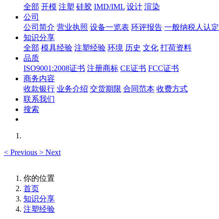
全部
开模
注塑
硅胶
IMD/IML
设计
渲染
公司
公司简介
营业执照
设备一览表
环评报告
一般纳税人认定
知识分享
全部
模具经验
注塑经验
环境
历史
文化
打荷资料
品质
ISO9001:2008证书
注册商标
CE证书
FCC证书
商务内容
收款银行
业务介绍
交货期限
合同范本
收费方式
联系我们
搜索
<
Previous
>
Next
你的位置
首页
知识分享
注塑经验