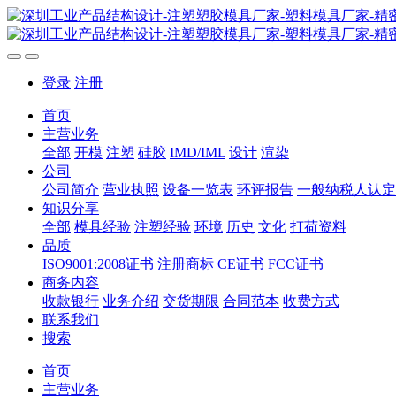
登录
注册
首页
主营业务
全部
开模
注塑
硅胶
IMD/IML
设计
渲染
公司
公司简介
营业执照
设备一览表
环评报告
一般纳税人认定
知识分享
全部
模具经验
注塑经验
环境
历史
文化
打荷资料
品质
ISO9001:2008证书
注册商标
CE证书
FCC证书
商务内容
收款银行
业务介绍
交货期限
合同范本
收费方式
联系我们
搜索
首页
主营业务