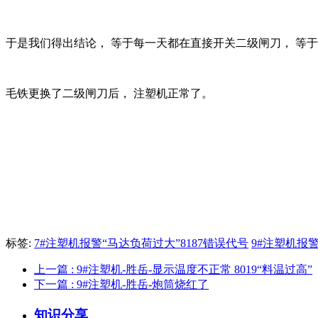
于是我们得出结论， 等于每一天都在直接开关二级闸刀， 等于
毛铁更换了二级闸刀后， 注塑机正常了。
标签:
7#注塑机报警“马达负荷过大”8187错误代号
9#注塑机报警
上一篇
: 9#注塑机-胜岳-显示温度不正常 8019“料温过高”
下一篇
: 9#注塑机-胜岳-炮筒烧红了
知识分享