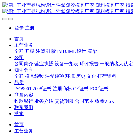
登录
注册
首页
主营业务
全部
开模
注塑
硅胶
IMD/IML
设计
渲染
公司
公司简介
营业执照
设备一览表
环评报告
一般纳税人认定
知识分享
全部
模具经验
注塑经验
环境
历史
文化
打荷资料
品质
ISO9001:2008证书
注册商标
CE证书
FCC证书
商务内容
收款银行
业务介绍
交货期限
合同范本
收费方式
联系我们
搜索
首页
主营业务