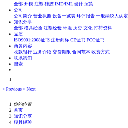
全部
开模
注塑
硅胶
IMD/IML
设计
渲染
公司
公司简介
营业执照
设备一览表
环评报告
一般纳税人认定
知识分享
全部
模具经验
注塑经验
环境
历史
文化
打荷资料
品质
ISO9001:2008证书
注册商标
CE证书
FCC证书
商务内容
收款银行
业务介绍
交货期限
合同范本
收费方式
联系我们
搜索
<
Previous
>
Next
你的位置
首页
知识分享
模具经验