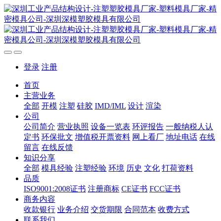
登录
注册
首页
主营业务
全部
开模
注塑
硅胶
IMD/IML
设计
渲染
公司
公司简介
营业执照
设备一览表
环评报告
一般纳税人认
定书
环保批文
增值税开票资料
网上看厂
地址电话
在线
留言
在线反馈
知识分享
全部
模具经验
注塑经验
环境
历史
文化
打荷资料
品质
ISO9001:2008证书
注册商标
CE证书
FCC证书
商务内容
收款银行
业务介绍
交货期限
合同范本
收费方式
联系我们