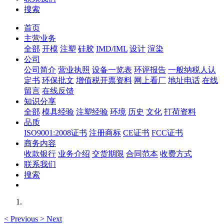
搜索
首页
主营业务
全部
开模
注塑
硅胶
IMD/IML
设计
渲染
公司
公司简介
营业执照
设备一览表
环评报告
一般纳税人认
定书
环保批文
增值税开票资料
网上看厂
地址电话
在线
留言
在线反馈
知识分享
全部
模具经验
注塑经验
环境
历史
文化
打荷资料
品质
ISO9001:2008证书
注册商标
CE证书
FCC证书
商务内容
收款银行
业务介绍
交货期限
合同范本
收费方式
联系我们
搜索
<
Previous
>
Next